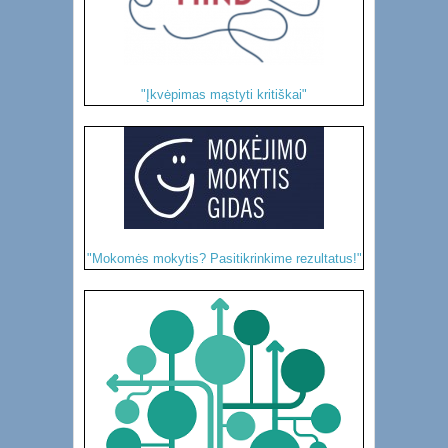
"Įkvėpimas mąstyti kritiškai"
"Mokomės mokytis? Pasitikrinkime rezultatus!"