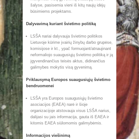
šalyse, pasisemia vieni iš kitų naujų idėjų
būsimiems projektams.
Dalyvavimą kuriant švietimo politiką
LSŠA nariai dalyvauja švietimo politikos
Lietuvoje kūrime įvairių žinybų darbo grupėse,
komisijose ir kt., ypač formuojant/atnaujinant
neformaliojo suaugusiųjų švietimo politiką ir ją
įgyvendinančius teisės aktus, didinančius
galimybes mokytis visą gyvenimą.
Priklausymą Europos suaugusiųjų švietimo
bendruomenei
LSŠA yra Europos suaugusiųjų švietimo
asociacijos (EAEA) narė ir šioje
organizacijoje atstovauja visus LSŠA narius,
dalijasi su jais informacija, gauta iš EAEA ir
kitomis EAEA siūlomomis galimybėmis.
Informacijos viešinimą