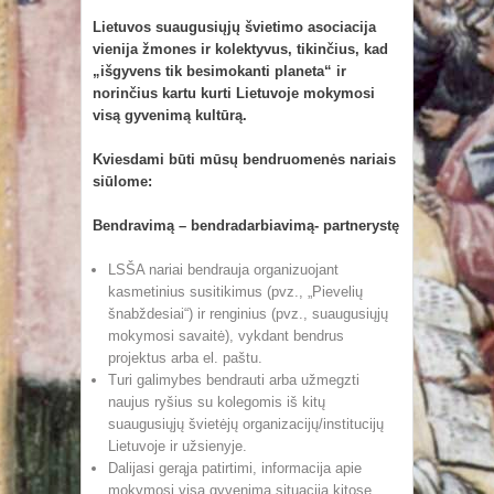
Lietuvos suaugusiųjų švietimo asociacija
vienija žmones ir kolektyvus, tikinčius, kad
„išgyvens tik besimokanti planeta“ ir
norinčius kartu kurti Lietuvoje mokymosi
visą gyvenimą kultūrą.
Kviesdami būti mūsų bendruomenės nariais
siūlome:
Bendravimą – bendradarbiavimą- partnerystę
LSŠA nariai bendrauja organizuojant
kasmetinius susitikimus (pvz., „Pievelių
šnabždesiai“) ir renginius (pvz., suaugusiųjų
mokymosi savaitė), vykdant bendrus
projektus arba el. paštu.
Turi galimybes bendrauti arba užmegzti
naujus ryšius su kolegomis iš kitų
suaugusiųjų švietėjų organizacijų/institucijų
Lietuvoje ir užsienyje.
Dalijasi gerąja patirtimi, informacija apie
mokymosi visą gyvenimą situaciją kitose