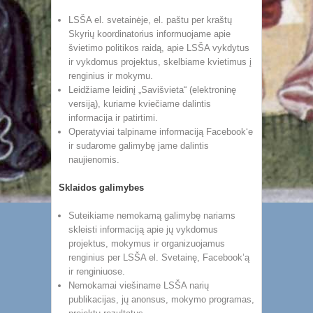
LSŠA el. svetainėje, el. paštu per kraštų
Skyrių koordinatorius informuojame apie
švietimo politikos raidą, apie LSŠA vykdytus
ir vykdomus projektus, skelbiame kvietimus į
renginius ir mokymu.
Leidžiame leidinį „Savišvieta“ (elektroninę
versiją), kuriame kviečiame dalintis
informacija ir patirtimi.
Operatyviai talpiname informaciją Facebook‘e
ir sudarome galimybę jame dalintis
naujienomis.
Sklaidos galimybes
Suteikiame nemokamą galimybę nariams
skleisti informaciją apie jų vykdomus
projektus, mokymus ir organizuojamus
renginius per LSŠA el. Svetainę, Facebook’ą
ir renginiuose.
Nemokamai viešiname LSŠA narių
publikacijas, jų anonsus, mokymo programas,