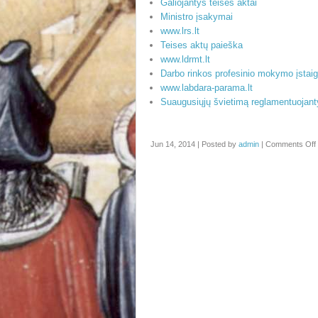
Galiojantys teises aktai
Ministro įsakymai
www.lrs.lt
Teises aktų paieška
www.ldrmt.lt
Darbo rinkos profesinio mokymo įsta
www.labdara-parama.lt
Suaugusiųjų švietimą reglamentuojanty
Jun 14, 2014 | Posted by
admin
|
Comments Off