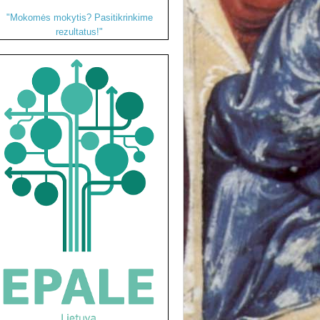
"Mokomės mokytis? Pasitikrinkime
rezultatus!"