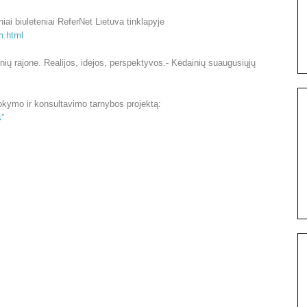
ai biuleteniai ReferNet Lietuva tinklapyje
on.html
ių rajone. Realijos, idėjos, perspektyvos.- Kėdainių suaugusiųjų
okymo ir konsultavimo tarnybos projektą:
”