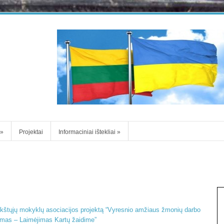
»
Projektai
Informaciniai ištekliai
»
aukštųjų mokyklų asociacijos projektą “Vyresnio amžiaus žmonių darbo
imas – Laimėjimas Kartų žaidime”