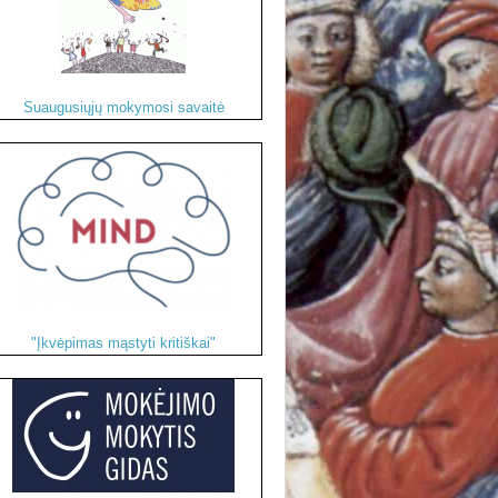
Suaugusiųjų mokymosi savaitė
"Įkvėpimas mąstyti kritiškai"