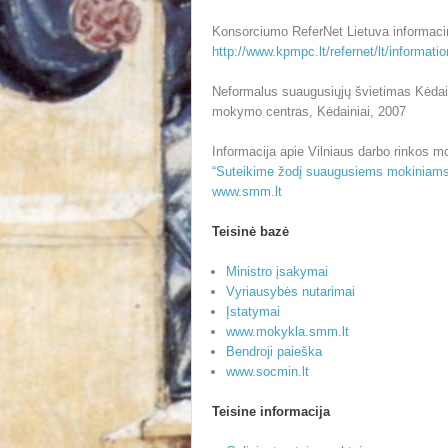
Konsorciumo ReferNet Lietuva informacini
http://www.kpmpc.lt/refernet/lt/informati
Neformalus suaugusiųjų švietimas Kėdain
mokymo centras, Kėdainiai, 2007
Informacija apie Vilniaus darbo rinkos m
“Suteikime žodį suaugusiems mokiniams
www.smm.lt
Teisinė bazė
Ministro įsakymai
Vyriausybės nutarimai
Įstatymai
www.mokykla.smm.lt
Bendroji paieška
www.socmin.lt
Teisine informacija