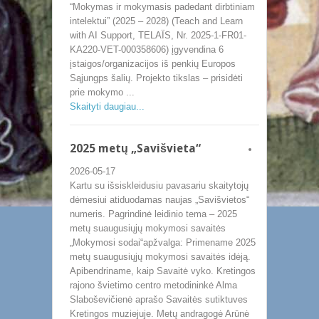
“Mokymas ir mokymasis padedant dirbtiniam
intelektui” (2025 – 2028) (Teach and Learn
with AI Support, TELAÏS, Nr. 2025-1-FR01-
KA220-VET-000358606) įgyvendina 6
įstaigos/organizacijos iš penkių Europos
Sąjungps šalių. Projekto tikslas – prisidėti
prie mokymo ...
Skaityti daugiau...
2025 metų „Savišvieta“
2026-05-17
Kartu su išsiskleidusiu pavasariu skaitytojų
dėmesiui atiduodamas naujas „Savišvietos“
numeris. Pagrindinė leidinio tema – 2025
metų suaugusiųjų mokymosi savaitės
„Mokymosi sodai“apžvalga: Primename 2025
metų suaugusiųjų mokymosi savaitės idėją.
Apibendriname, kaip Savaitė vyko. Kretingos
rajono švietimo centro metodininkė Alma
Slaboševičienė aprašo Savaitės sutiktuves
Kretingos muziejuje. Metų andragogė Arūnė