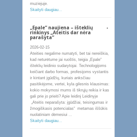
muziejuje.
Skaityti daugiau...
„Epale“ naujiena – išteklių
rinkinys „Ateitis dar nėra
parašyta“
2026-02-15
Ateities negalime numatyti, bet tai nereiškia,
kad neturėtume jai ruoštis, teigia „Epale“
išteklių leidinio sudarytojai. Technologijoms
keičiant darbo formas, profesijoms vystantis
ir kintant įgūdžių, kuriais anksčiau
pasitikėjome, vertei, kyla gilesnis klausimas:
kokio mokymosi mums iš tikrųjų reikia ir kas
gali prie jo prieiti? Apie leidinį Leidinyje
„Ateitis neparašyta: įgūdžiai, teisingumas ir
žmogiškasis potencialas“ metamas iššūkis
nuolatiniam dėmesiui ...
Skaityti daugiau...