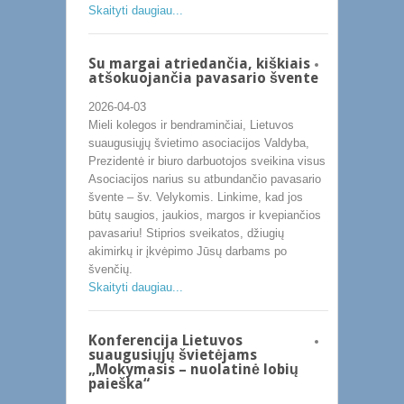
Skaityti daugiau...
Su margai atriedančia, kiškiais
atšokuojančia pavasario švente
2026-04-03
Mieli kolegos ir bendraminčiai, Lietuvos
suaugusiųjų švietimo asociacijos Valdyba,
Prezidentė ir biuro darbuotojos sveikina visus
Asociacijos narius su atbundančio pavasario
švente – šv. Velykomis. Linkime, kad jos
būtų saugios, jaukios, margos ir kvepiančios
pavasariu! Stiprios sveikatos, džiugių
akimirkų ir įkvėpimo Jūsų darbams po
švenčių.
Skaityti daugiau...
Konferencija Lietuvos
suaugusiųjų švietėjams
„Mokymasis – nuolatinė lobių
paieška“