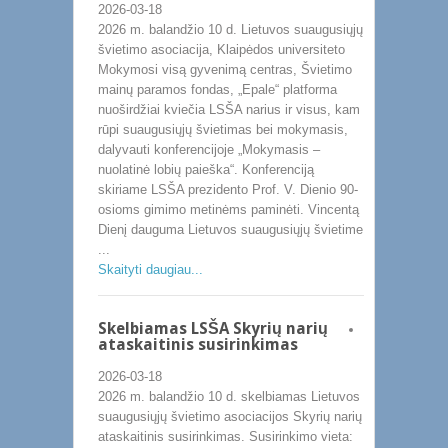
2026-03-18
2026 m. balandžio 10 d. Lietuvos suaugusiųjų
švietimo asociacija, Klaipėdos universiteto
Mokymosi visą gyvenimą centras, Švietimo
mainų paramos fondas, „Epale“ platforma
nuoširdžiai kviečia LSŠA narius ir visus, kam
rūpi suaugusiųjų švietimas bei mokymasis,
dalyvauti konferencijoje „Mokymasis –
nuolatinė lobių paieška“. Konferenciją
skiriame LSŠA prezidento Prof. V. Dienio 90-
osioms gimimo metinėms paminėti. Vincentą
Dienį dauguma Lietuvos suaugusiųjų švietime
...
Skaityti daugiau...
Skelbiamas LSŠA Skyrių narių
ataskaitinis susirinkimas
2026-03-18
2026 m. balandžio 10 d. skelbiamas Lietuvos
suaugusiųjų švietimo asociacijos Skyrių narių
ataskaitinis susirinkimas. Susirinkimo vieta: