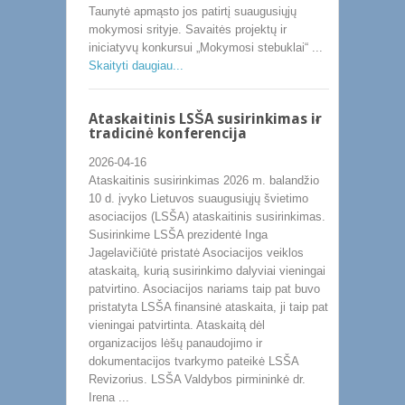
Taunytė apmąsto jos patirtį suaugusiųjų
mokymosi srityje. Savaitės projektų ir
iniciatyvų konkursui „Mokymosi stebuklai“ ...
Skaityti daugiau...
Ataskaitinis LSŠA susirinkimas ir
tradicinė konferencija
2026-04-16
Ataskaitinis susirinkimas 2026 m. balandžio
10 d. įvyko Lietuvos suaugusiųjų švietimo
asociacijos (LSŠA) ataskaitinis susirinkimas.
Susirinkime LSŠA prezidentė Inga
Jagelavičiūtė pristatė Asociacijos veiklos
ataskaitą, kurią susirinkimo dalyviai vieningai
patvirtino. Asociacijos nariams taip pat buvo
pristatyta LSŠA finansinė ataskaita, ji taip pat
vieningai patvirtinta. Ataskaitą dėl
organizacijos lėšų panaudojimo ir
dokumentacijos tvarkymo pateikė LSŠA
Revizorius. LSŠA Valdybos pirmininkė dr.
Irena ...