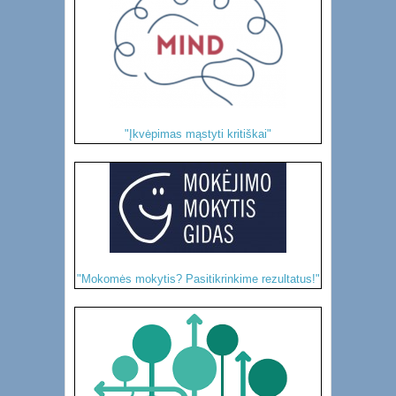
"Įkvėpimas mąstyti kritiškai"
"Mokomės mokytis? Pasitikrinkime rezultatus!"