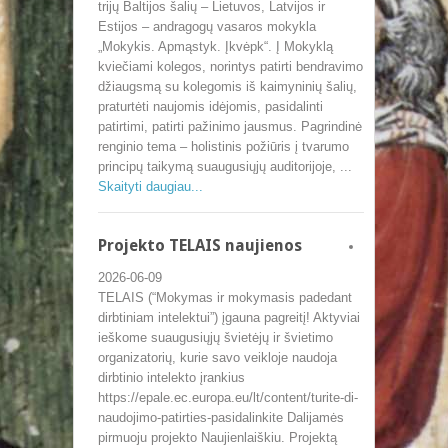
trijų Baltijos šalių – Lietuvos, Latvijos ir
Estijos – andragogų vasaros mokykla
„Mokykis. Apmąstyk. Įkvėpk“. Į Mokyklą
kviečiami kolegos, norintys patirti bendravimo
džiaugsmą su kolegomis iš kaimyninių šalių,
praturtėti naujomis idėjomis, pasidalinti
patirtimi, patirti pažinimo jausmus. Pagrindinė
renginio tema – holistinis požiūris į tvarumo
principų taikymą suaugusiųjų auditorijoje, ...
Skaityti daugiau...
Projekto TELAIS naujienos
2026-06-09
TELAIS (“Mokymas ir mokymasis padedant
dirbtiniam intelektui”) įgauna pagreitį! Aktyviai
ieškome suaugusiųjų švietėjų ir švietimo
organizatorių, kurie savo veikloje naudoja
dirbtinio intelekto įrankius
https://epale.ec.europa.eu/lt/content/turite-di-
naudojimo-patirties-pasidalinkite Dalijamės
pirmuoju projekto Naujienlaiškiu. Projektą