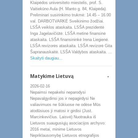
Klaipėdos universiteto miestelis, prof. S.
Vaitiekūno Aula (H. Manto g. 84, Klaipėda).
Preliminari susirinkimo trukmė: 14.45 – 16.00
val. DARBOTVARKĖ Sveikinimo žodžiai.
LSŠA veiklos ataskaita. LSŠA prezidentė
Inga Jagelavičiūtė. LSŠA metinė finansinė
ataskaita. LSŠA finansininkė Irena Liegienė.
LSŠA revizorės ataskaita. LSŠA revizorė Gita
Šapranauskaitė. LSŠA Valdybos ataskaita. ...
Skaityti daugiau...
Matykime Lietuvą
2026-02-16
Nepaimsi nepakelsi neparodysi
Nepavalgydinsi jos ir nepagirdysi Ne
valiavimuos ne šūkiuose ne odėse Mūs
atodūsiuos ji matosi ir girdisi (Just.
Marcinkevičius. Laisvė) Nuotrauka iš
Lietuvos suaugusiųjų asociacijos archyvo:
2016 metai, minime Lietuvos
Nepriklausomybę Lietuvos etnografijos