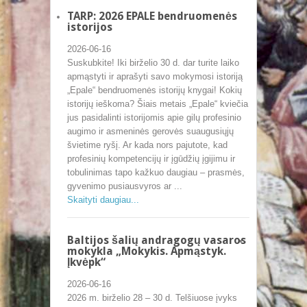
TARP: 2026 EPALE bendruomenės
istorijos
2026-06-16
Suskubkite! Iki birželio 30 d. dar turite laiko
apmąstyti ir aprašyti savo mokymosi istoriją
„Epale“ bendruomenės istorijų knygai! Kokių
istorijų ieškoma? Šiais metais „Epale“ kviečia
jus pasidalinti istorijomis apie gilų profesinio
augimo ir asmeninės gerovės suaugusiųjų
švietime ryšį. Ar kada nors pajutote, kad
profesinių kompetencijų ir įgūdžių įgijimu ir
tobulinimas tapo kažkuo daugiau – prasmės,
gyvenimo pusiausvyros ar ...
Skaityti daugiau...
Baltijos šalių andragogų vasaros
mokykla „Mokykis. Apmąstyk.
Įkvėpk“
2026-06-16
2026 m. birželio 28 – 30 d. Telšiuose įvyks