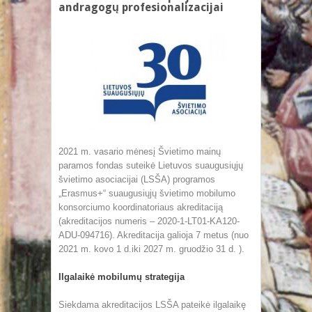
andragogų profesionalizacijai
2021 m. vasario mėnesį Švietimo mainų
paramos fondas suteikė Lietuvos suaugusiųjų
švietimo asociacijai (LSŠA) programos
„Erasmus+“ suaugusiųjų švietimo mobilumo
konsorciumo koordinatoriaus akreditaciją
(akreditacijos numeris – 2020-1-LT01-KA120-
ADU-094716). Akreditacija galioja 7 metus (nuo
2021 m. kovo 1 d.iki 2027 m. gruodžio 31 d. ).
Ilgalaikė mobilumų strategija
Siekdama akreditacijos LSŠA pateikė ilgalaikę