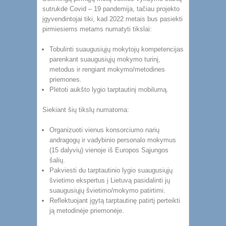
sutrukdė Covid – 19 pandemija, tačiau projekto
įgyvendintojai tiki, kad 2022 metais bus pasiekti
pirmiesiems metams numatyti tikslai:
Tobulinti suaugusiųjų mokytojų kompetencijas
parenkant suaugusiųjų mokymo turinį,
metodus ir rengiant mokymo/metodines
priemones.
Plėtoti aukšto lygio tarptautinį mobilumą.
Siekiant šių tikslų numatoma:
Organizuoti vienus konsorciumo narių
andragogų ir vadybinio personalo mokymus
(15 dalyvių) vienoje iš Europos Sąjungos
šalių.
Pakviesti du tarptautinio lygio suaugusiųjų
švietimo ekspertus į Lietuvą pasidalinti jų
suaugusiųjų švietimo/mokymo patirtimi.
Reflektuojant įgytą tarptautinę patirtį perteikti
ją metodinėje priemonėje.