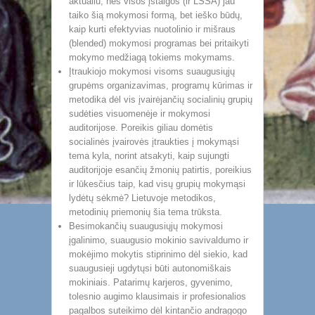
aktualiu, nes visos įstaigos (ir LSŠA) jau
taiko šią mokymosi formą, bet ieško būdų,
kaip kurti efektyvias nuotolinio ir mišraus
(blended) mokymosi programas bei pritaikyti
mokymo medžiagą tokiems mokymams.
Įtraukiojo mokymosi visoms suaugusiųjų
grupėms organizavimas, programų kūrimas ir
metodika dėl vis įvairėjančių socialinių grupių
sudėties visuomenėje ir mokymosi
auditorijose. Poreikis giliau domėtis
socialinės įvairovės įtraukties į mokymąsi
tema kyla, norint atsakyti, kaip sujungti
auditorijoje esančių žmonių patirtis, poreikius
ir lūkesčius taip, kad visų grupių mokymąsi
lydėtų sėkmė? Lietuvoje metodikos,
metodinių priemonių šia tema trūksta.
Besimokančių suaugusiųjų mokymosi
įgalinimo, suaugusio mokinio savivaldumo ir
mokėjimo mokytis stiprinimo dėl siekio, kad
suaugusieji ugdytųsi būti autonomiškais
mokiniais. Patarimų karjeros, gyvenimo,
tolesnio augimo klausimais ir profesionalios
pagalbos suteikimo dėl kintančio andragogo