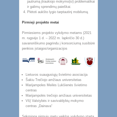
jautrumą įtraukiojo mokymo(si) problematikai
ir galimų sprendimų paieškai.
Plėtoti aukšto lygio tarptautinį mobilumą.
Pirmieji projekto metai
Pirmiesiems projekto vykdymo metams (2021
m. rugsėjo 1 d. – 2022 m. lapkričio 30 d.)
savanoriškumo pagrindu į konsorciumą susibūrė
penkios įstaigos/organizacijos
Lietuvos suaugusiųjų švietimo asociacija
Šakiu Trečiojo amžiaus universitetas
Marijampoles Meilės Lukšienės švietimo
centras
Marijampolės trečiojo amžiaus universitetas
VšĮ Valstybės ir savivaldybių mokymo
centras „Dainava“
Sėkmingą pirmųjų metų veiklos vykdymo startą