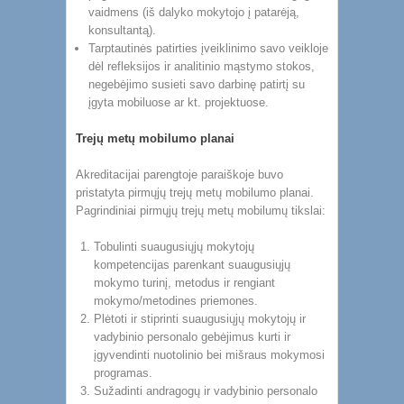
vaidmens (iš dalyko mokytojo į patarėją,
konsultantą).
Tarptautinės patirties įveiklinimo savo veikloje
dėl refleksijos ir analitinio mąstymo stokos,
negebėjimo susieti savo darbinę patirtį su
įgyta mobiluose ar kt. projektuose.
Trejų metų mobilumo planai
Akreditacijai parengtoje paraiškoje buvo
pristatyta pirmųjų trejų metų mobilumo planai.
Pagrindiniai pirmųjų trejų metų mobilumų tikslai:
Tobulinti suaugusiųjų mokytojų
kompetencijas parenkant suaugusiųjų
mokymo turinį, metodus ir rengiant
mokymo/metodines priemones.
Plėtoti ir stiprinti suaugusiųjų mokytojų ir
vadybinio personalo gebėjimus kurti ir
įgyvendinti nuotolinio bei mišraus mokymosi
programas.
Sužadinti andragogų ir vadybinio personalo