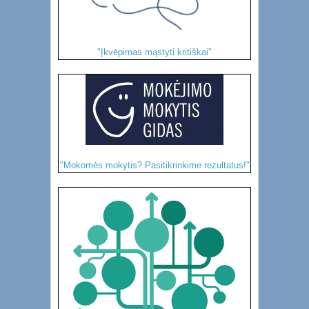
"Įkvėpimas mąstyti kritiškai"
"Mokomės mokytis? Pasitikrinkime rezultatus!"