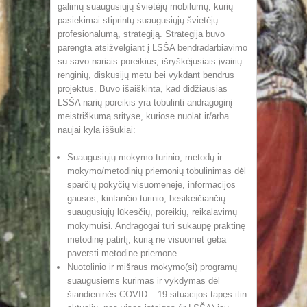
galimų suaugusiųjų švietėjų mobilumų, kurių
pasiekimai stiprintų suaugusiųjų švietėjų
profesionalumą, strategiją. Strategija buvo
parengta atsižvelgiant į LSŠA bendradarbiavimo
su savo nariais poreikius, išryškėjusiais įvairių
renginių, diskusijų metu bei vykdant bendrus
projektus. Buvo išaiškinta, kad didžiausias
LSŠA narių poreikis yra tobulinti andragoginį
meistriškumą srityse, kuriose nuolat ir/arba
naujai kyla iššūkiai:
Suaugusiųjų mokymo turinio, metodų ir
mokymo/metodinių priemonių tobulinimas dėl
sparčių pokyčių visuomenėje, informacijos
gausos, kintančio turinio, besikeičiančių
suaugusiųjų lūkesčių, poreikių, reikalavimų
mokymuisi. Andragogai turi sukaupę praktinę
metodinę patirtį, kurią ne visuomet geba
paversti metodine priemone.
Nuotolinio ir mišraus mokymo(si) programų
suaugusiems kūrimas ir vykdymas dėl
šiandieninės COVID – 19 situacijos tapęs itin