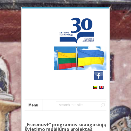
Menu
„Erasmus+“ programos suaugusiųjų
švietimo mobilumo projektas