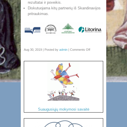
rezultatai ir poveikis.
Diskutuojama kitų partnerių iš Skandinavijos
pritraukimas.
Aug 30, 2019 | Posted by
admin
|
Comments Off
Suaugusiųjų mokymosi savaitė