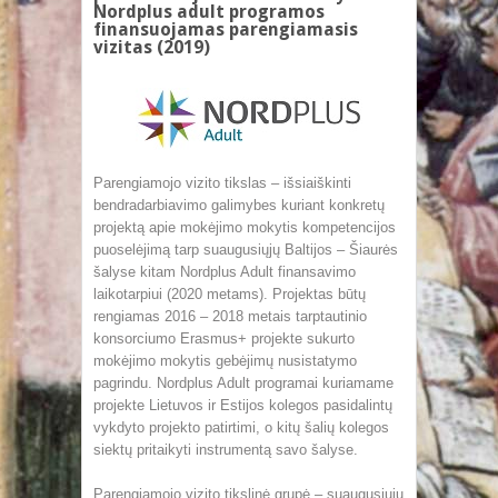
Nordplus adult programos
finansuojamas parengiamasis
vizitas (2019)
Parengiamojo vizito tikslas – išsiaiškinti
bendradarbiavimo galimybes kuriant konkretų
projektą apie mokėjimo mokytis kompetencijos
puoselėjimą tarp suaugusiųjų Baltijos – Šiaurės
šalyse kitam Nordplus Adult finansavimo
laikotarpiui (2020 metams). Projektas būtų
rengiamas 2016 – 2018 metais tarptautinio
konsorciumo Erasmus+ projekte sukurto
mokėjimo mokytis gebėjimų nusistatymo
pagrindu. Nordplus Adult programai kuriamame
projekte Lietuvos ir Estijos kolegos pasidalintų
vykdyto projekto patirtimi, o kitų šalių kolegos
siektų pritaikyti instrumentą savo šalyse.
Parengiamojo vizito tikslinė grupė – suaugusiųjų