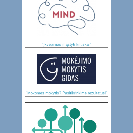
"Įkvėpimas mąstyti kritiškai"
"Mokomės mokytis? Pasitikrinkime rezultatus!"