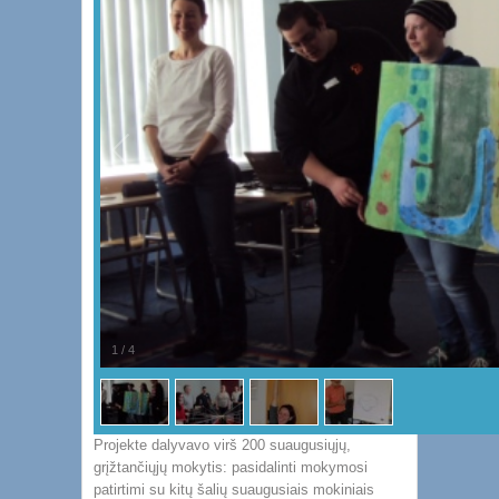
1
/
4
Projekte dalyvavo virš 200 suaugusiųjų,
grįžtančiųjų mokytis: pasidalinti mokymosi
patirtimi su kitų šalių suaugusiais mokiniais