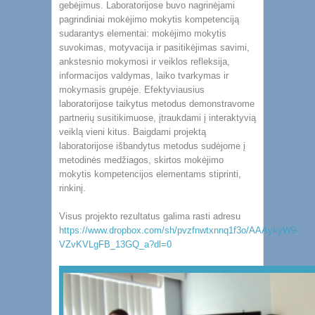
gebėjimus. Laboratorijose buvo nagrinėjami
pagrindiniai mokėjimo mokytis kompetenciją
sudarantys elementai: mokėjimo mokytis
suvokimas, motyvacija ir pasitikėjimas savimi,
ankstesnio mokymosi ir veiklos refleksija,
informacijos valdymas, laiko tvarkymas ir
mokymasis grupėje. Efektyviausius
laboratorijose taikytus metodus demonstravome
partnerių susitikimuose, įtraukdami į interaktyvią
veiklą vieni kitus. Baigdami projektą
laboratorijose išbandytus metodus sudėjome į
metodinės medžiagos, skirtos mokėjimo
mokytis kompetencijos elementams stiprinti,
rinkinį.
Visus projekto rezultatus galima rasti adresu
https://www.dropbox.com/sh/pvzfnwtxnnq1f3o/AAAykyW9-
VZvKVLgFB_13GQ_a?dl=0