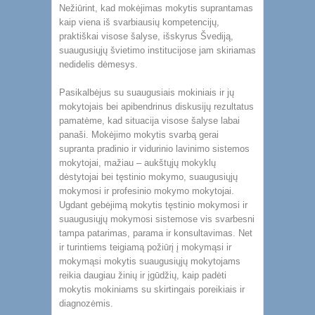
Nežiūrint, kad mokėjimas mokytis suprantamas
kaip viena iš svarbiausių kompetencijų,
praktiškai visose šalyse, išskyrus Švediją,
suaugusiųjų švietimo institucijose jam skiriamas
nedidelis dėmesys.
Pasikalbėjus su suaugusiais mokiniais ir jų
mokytojais bei apibendrinus diskusijų rezultatus
pamatėme, kad situacija visose šalyse labai
panaši. Mokėjimo mokytis svarbą gerai
supranta pradinio ir vidurinio lavinimo sistemos
mokytojai, mažiau – aukštųjų mokyklų
dėstytojai bei tęstinio mokymo, suaugusiųjų
mokymosi ir profesinio mokymo mokytojai.
Ugdant gebėjimą mokytis tęstinio mokymosi ir
suaugusiųjų mokymosi sistemose vis svarbesni
tampa patarimas, parama ir konsultavimas. Net
ir turintiems teigiamą požiūrį į mokymąsi ir
mokymąsi mokytis suaugusiųjų mokytojams
reikia daugiau žinių ir įgūdžių, kaip padėti
mokytis mokiniams su skirtingais poreikiais ir
diagnozėmis.