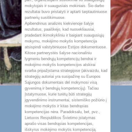
mokytojais ir suaugusiais mokiniais. Šio darbo
rezultatai buvo pristatyti ir aptarti tarptautiniuose
partnerių susitikimuose.
Apibendrinus analizės kiekvienoje šalyje
rezultatus, paaiškėjo, kad nuosekliausiai,
pradedant ikimokykliniu ir baigiant suaugusiųjų
mokymu, mokėjimo mokytis kompetencija
atsispindi valstybiniuose Estijos dokumentuose.
Kitose partnerystės šalyse nacionaliniu
lygmeniu bendrųjų kompetencijų bendrai ir
mokėjimo mokytis kompetencijos atskirai
svarba pripažįstama strategijose (akivaizdu, kad
strategijų autoriai yra susipažinę su Europos
Sąjungos dokumentais dėl mokymosi visą
gyvenimą ir bendrųjų kompetencijų). Tačiau
Įstatymuose, kurie turėtų būti strategijų
įgyvendinimo instrumentai, sistemiško požiūrio į
mokėjimo mokytis ir kitas bendrąsias
kompetencijas nėra. Paradoksalu, bet, pvz.,
Lietuvos Respublikos Švietimo įstatymas
aprašo visas bendrąsias kompetencijas,
išskyrus mokėjimo mokytis kompetenciją.