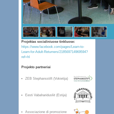
1
/
5
Projektas socialiniuose tinkluose:
https://www.facebook.com/pages/Learn-to-
Learn-for-Adult-Returners/218569714969594?
ref=hl
Projekto partneriai
ZEB Stephansstift (Vokietija)
Eesti Vabaharidusliit (Estija)
Associazione di promozione