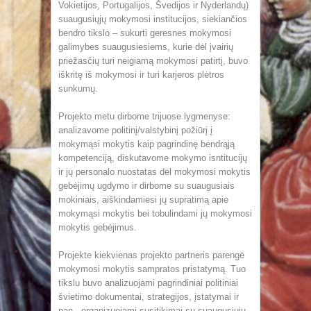
Vokietijos, Portugalijos, Švedijos ir Nyderlandų)
suaugusiųjų mokymosi institucijos, siekiančios
bendro tikslo – sukurti geresnes mokymosi
galimybes suaugusiesiems, kurie dėl įvairių
priežasčių turi neigiamą mokymosi patirtį, buvo
iškritę iš mokymosi ir turi karjeros plėtros
sunkumų.
Projekto metu dirbome trijuose lygmenyse:
analizavome politinį/valstybinį požiūrį į
mokymąsi mokytis kaip pagrindinę bendrąją
kompetenciją, diskutavome mokymo isntitucijų
ir jų personalo nuostatas dėl mokymosi mokytis
gebėjimų ugdymo ir dirbome su suaugusiais
mokiniais, aiškindamiesi jų supratimą apie
mokymąsi mokytis bei tobulindami jų mokymosi
mokytis gebėjimus.
Projekte kiekvienas projekto partneris parengė
mokymosi mokytis sampratos pristatymą. Tuo
tikslu buvo analizuojami pagrindiniai politiniai
švietimo dokumentai, strategijos, įstatymai ir
pan., organizuojami susitikimai su suaugusiųjų