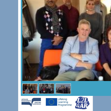
1
/
3