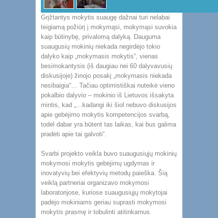
Grįžtantys mokytis suaugę dažnai turi nelabai
teigiamą požiūrį į mokymąsi, mokymąsi suvokia
kaip būtinybę, privalomą dalyką. Dauguma
suaugusių mokinių niekada negirdėjo tokio
dalyko kaip „mokymasis mokytis“, vienas
besimokantysis (iš daugiau nei 60 dalyvavusių
diskusijoje) žinojo posakį „mokymasis niekada
nesibaigia“… Tačiau optimistiškai nuteikė vieno
pokalbio dalyvio – mokinio iš Lietuvos išsakyta
mintis, kad „…kadangi iki šiol nebuvo diskusijos
apie gebėjimo mokytis kompetencijos svarbą,
todėl dabar yra būtent tas laikas, kai bus galima
pradėti apie tai galvoti“.
Svarbi projekto veikla buvo suaugusiųjų mokinių
mokymosi mokytis gebėjimų ugdymas ir
inovatyvių bei efektyvių metodų paieška. Šią
veiklą partneriai organizavo mokymosi
laboratorijose, kuriose suaugusiųjų mokytojai
padėjo mokiniams geriau suprasti mokymosi
mokytis prasmę ir tobulinti atitinkamus