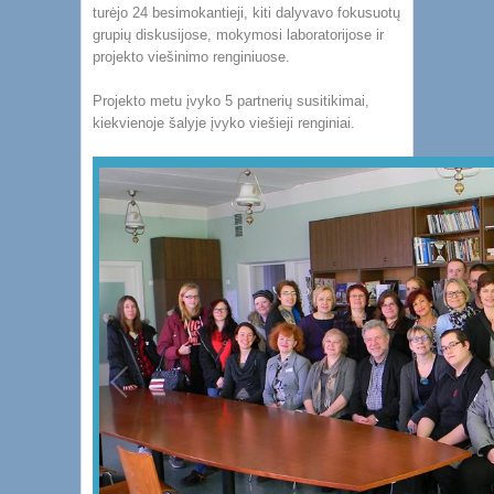
turėjo 24 besimokantieji, kiti dalyvavo fokusuotų
grupių diskusijose, mokymosi laboratorijose ir
projekto viešinimo renginiuose.
Projekto metu įvyko 5 partnerių susitikimai,
kiekvienoje šalyje įvyko viešieji renginiai.