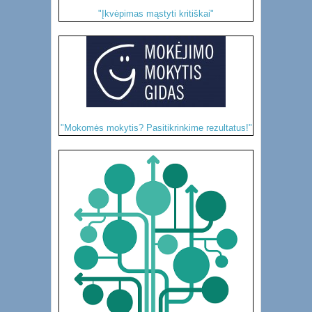
"Įkvėpimas mąstyti kritiškai"
"Mokomės mokytis? Pasitikrinkime rezultatus!"