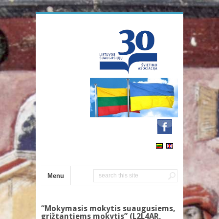
Menu
“Mokymasis mokytis suaugusiems,
grįžtantiems mokytis” (L2L4AR,