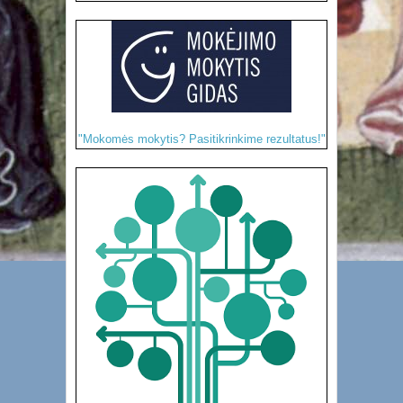
"Mokomės mokytis? Pasitikrinkime rezultatus!"