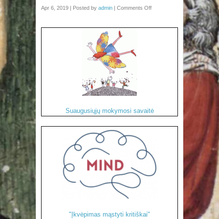
Apr 6, 2019 | Posted by
admin
|
Comments Off
Suaugusiųjų mokymosi savaitė
"Įkvėpimas mąstyti kritiškai"