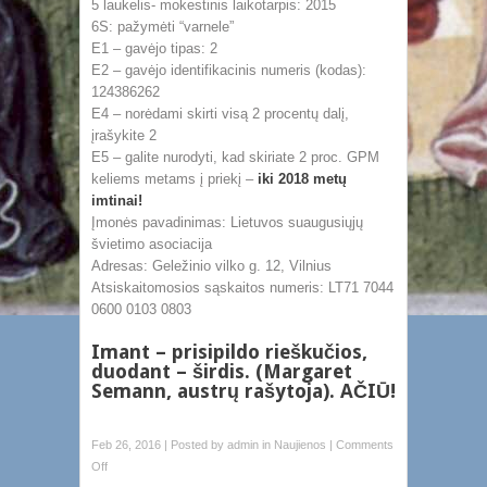
5 laukelis- mokestinis laikotarpis: 2015
6S: pažymėti “varnele”
E1 – gavėjo tipas: 2
E2 – gavėjo identifikacinis numeris (kodas):
124386262
E4 – norėdami skirti visą 2 procentų dalį,
įrašykite 2
E5 – galite nurodyti, kad skiriate 2 proc. GPM
keliems metams į priekį –
iki 2018 metų
imtinai!
Įmonės pavadinimas: Lietuvos suaugusiųjų
švietimo asociacija
Adresas: Geležinio vilko g. 12, Vilnius
Atsiskaitomosios sąskaitos numeris: LT71 7044
0600 0103 0803
Imant – prisipildo rieškučios,
duodant – širdis. (Margaret
Semann, austrų rašytoja). AČIŪ!
Feb 26, 2016 | Posted by
admin
in
Naujienos
|
Comments
Off