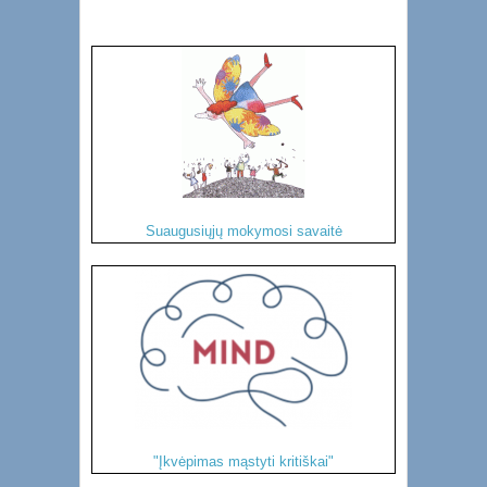
Suaugusiųjų mokymosi savaitė
"Įkvėpimas mąstyti kritiškai"