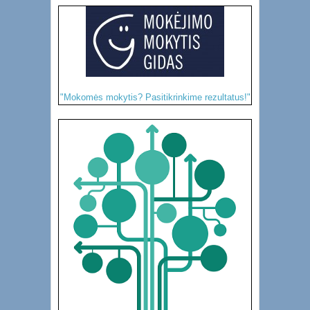
"Mokomės mokytis? Pasitikrinkime rezultatus!"