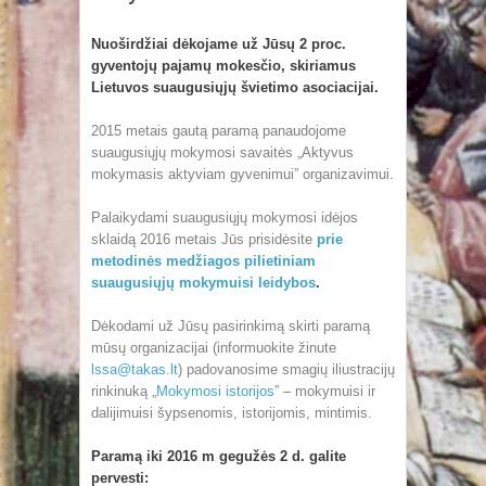
Nuoširdžiai dėkojame už Jūsų 2 proc.
gyventojų pajamų mokesčio, skiriamus
Lietuvos suaugusiųjų švietimo asociacijai.
2015 metais gautą paramą panaudojome
suaugusiųjų mokymosi savaitės „Aktyvus
mokymasis aktyviam gyvenimui” organizavimui.
Palaikydami suaugusiųjų mokymosi idėjos
sklaidą 2016 metais Jūs prisidėsite
prie
metodinės medžiagos pilietiniam
suaugusiųjų mokymuisi leidybos
.
Dėkodami už Jūsų pasirinkimą skirti paramą
mūsų organizacijai (informuokite žinute
lssa@takas.lt
) padovanosime smagių iliustracijų
rinkinuką „
Mokymosi istorijos
” – mokymuisi ir
dalijimuisi šypsenomis, istorijomis, mintimis.
Paramą iki 2016 m gegužės 2 d. galite
pervesti: