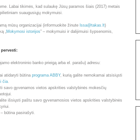
me. Labai tikimės, kad sulaukę Jūsų paramos šiais (2017) metais
 pilietiniam suaugusiųjų mokymuisi.
amą mūsų organizacijai (informuokite žinute
lssa@takas.lt
)
ką „
Mokymosi istorijos
” – mokymuisi ir dalijimuisi šypsenomis,
 pervesti:
ojamo elektroninio banko prieigą arba el. parašu) adresu:
ai atidaryti būtina
programa ABBY
, kurią galite nemokamai atsisiųsti
i čia
.
eikti savo gyvenamos vietos apskrities valstybinės mokesčių
otojui.
ite išsiųsti paštu savo gyvenamosios vietos apskrities valstybinės
yriui.
– būtina pasirašyti.