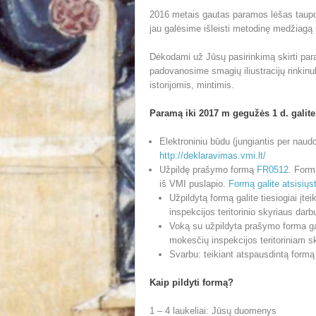
2016 metais gautas paramos lėšas taupo
jau galėsime išleisti metodinę medžiagą
Dėkodami už Jūsų pasirinkimą skirti par
padovanosime smagių iliustracijų rinkinu
istorijomis, mintimis.
Paramą iki 2017 m gegužės 1 d. galite
Elektroniniu būdu (jungiantis per naud
http://deklaravimas.vmi.lt/
Užpildę prašymo formą
FR0512
. Form
iš VMI puslapio.
Formą galite atsisiųst
Užpildytą formą galite tiesiogiai įt
inspekcijos teritorinio skyriaus darbu
Voką su užpildyta prašymo forma gal
mokesčių inspekcijos teritoriniam sk
Svarbu: teikiant atspausdintą formą 
Kaip pildyti formą?
1 – 4 laukeliai: Jūsų duomenys