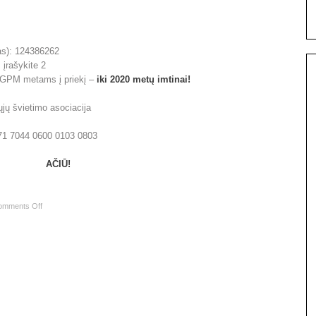
das): 124386262
 įrašykite 2
c. GPM metams į priekį –
iki 2020 metų imtinai!
jų švietimo asociacija
T71 7044 0600 0103 0803
AČIŪ!
omments Off