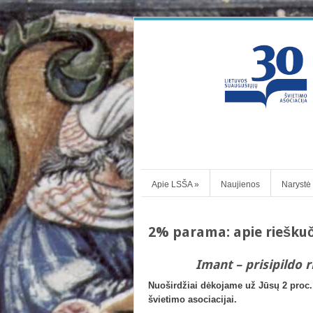
Apie LSŠA
»
Naujienos
Narystė
2% parama: apie rieškuči
Imant – prisipildo 
Nuoširdžiai dėkojame už Jūsų 2 proc
švietimo asociacijai.