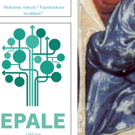
"Mokomės mokytis? Pasitikrinkime
rezultatus!"