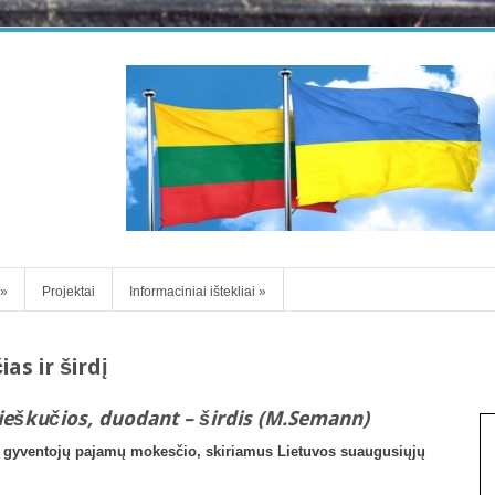
»
Projektai
Informaciniai ištekliai
»
as ir širdį
rieškučios, duodant – širdis (M.Semann)
. gyventojų pajamų mokesčio, skiriamus Lietuvos suaugusiųjų