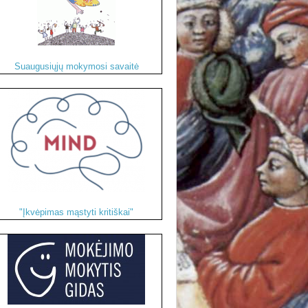
Suaugusiųjų mokymosi savaitė
"Įkvėpimas mąstyti kritiškai"