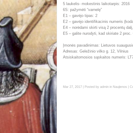
5 laukelis- mokestinis laikotarpis: 2016
6S: pažymėti “varnelę”
E1 – gavėjo tipas: 2
E2 – gavėjo identifikacinis numeris (ko
E4 – norėdami skirti visą 2 procentų dalį,
E5 – galite nurodyti, kad skiriate 2 pro
Įmonės pavadinimas: Lietuvos suaugusių
Adresas: Geležinio vilko g. 12, Vilnius
Atsiskaitomosios sąskaitos numeris: L
Mar 27, 2017 | Posted by
admin
in
Naujienos
|
C