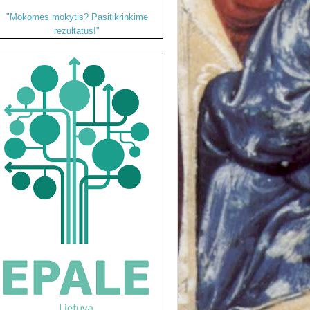
"Mokomės mokytis? Pasitikrinkime
rezultatus!"