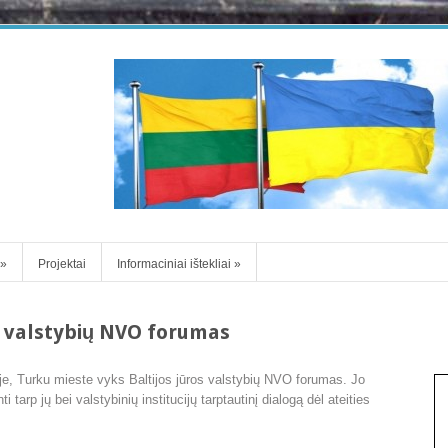
»
Projektai
Informaciniai ištekliai
»
s valstybių NVO forumas
je, Turku mieste vyks Baltijos jūros valstybių NVO forumas. Jo
i tarp jų bei valstybinių institucijų tarptautinį dialogą dėl ateities