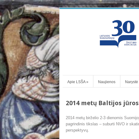
Apie LSŠA
»
Naujienos
Narystė
2014 metų Baltijos jūro
2014 metų birželio 2-3 dienomis Suomijo
pagrindinis tikslas – suburti NVO ir skatint
perspektyvų.