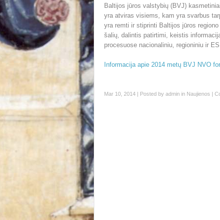
Baltijos jūros valstybių (BVJ) kasmetinia
yra atviras visiems, kam yra svarbus tarp
yra remti ir stiprinti Baltijos jūros regio
šalių, dalintis patirtimi, keistis inform
procesuose nacionaliniu, regioniniu ir E
Informacija apie 2014 metų BVJ NVO f
Mar 10, 2014 | Posted by
admin
in
Naujienos
|
C