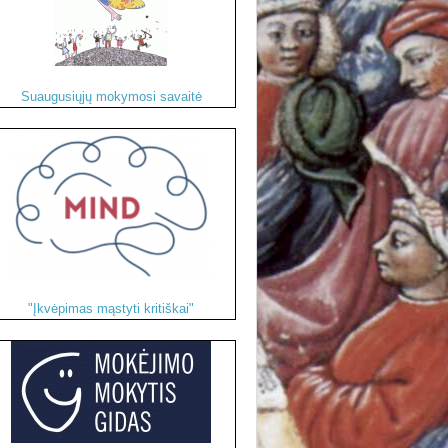
Suaugusiųjų mokymosi savaitė
"Įkvėpimas mąstyti kritiškai"