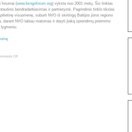
i forumai (
www.bsngoforum.org
) vyksta nuo 2001 metų. Šis tinklas
tautinis bendradarbiavimas ir partnerystė. Pagrindinis tinklo tikslas
no pilietinę visuomenę, suburti NVO iš skirtingų Baltijos jūros regiono
acija, darant NVO labiau matomas ir daryti įtaką sprendimų priėmimo
S lygmeniu.
orumą
omments Off