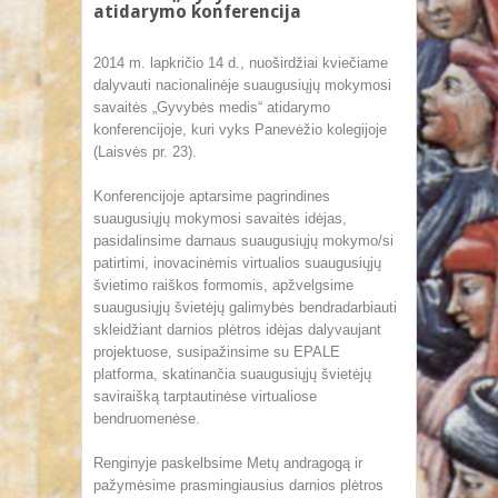
atidarymo konferencija
2014 m. lapkričio 14 d., nuoširdžiai kviečiame
dalyvauti nacionalinėje suaugusiųjų mokymosi
savaitės „Gyvybės medis“ atidarymo
konferencijoje, kuri vyks Panevėžio kolegijoje
(Laisvės pr. 23).
Konferencijoje aptarsime pagrindines
suaugusiųjų mokymosi savaitės idėjas,
pasidalinsime darnaus suaugusiųjų mokymo/si
patirtimi, inovacinėmis virtualios suaugusiųjų
švietimo raiškos formomis, apžvelgsime
suaugusiųjų švietėjų galimybės bendradarbiauti
skleidžiant darnios plėtros idėjas dalyvaujant
projektuose, susipažinsime su EPALE
platforma, skatinančia suaugusiųjų švietėjų
saviraišką tarptautinėse virtualiose
bendruomenėse.
Renginyje paskelbsime Metų andragogą ir
pažymėsime prasmingiausius darnios plėtros