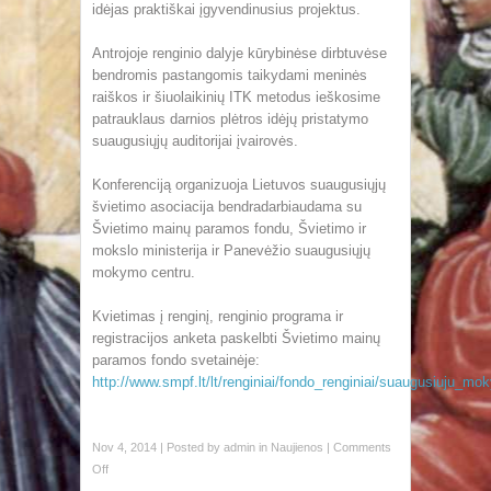
idėjas praktiškai įgyvendinusius projektus.
Antrojoje renginio dalyje kūrybinėse dirbtuvėse
bendromis pastangomis taikydami meninės
raiškos ir šiuolaikinių ITK metodus ieškosime
patrauklaus darnios plėtros idėjų pristatymo
suaugusiųjų auditorijai įvairovės.
Konferenciją organizuoja Lietuvos suaugusiųjų
švietimo asociacija bendradarbiaudama su
Švietimo mainų paramos fondu, Švietimo ir
mokslo ministerija ir Panevėžio suaugusiųjų
mokymo centru.
Kvietimas į renginį, renginio programa ir
registracijos anketa paskelbti Švietimo mainų
paramos fondo svetainėje:
http://www.smpf.lt/lt/renginiai/fondo_renginiai/suaugusiuju
Nov 4, 2014 | Posted by
admin
in
Naujienos
|
Comments
Off