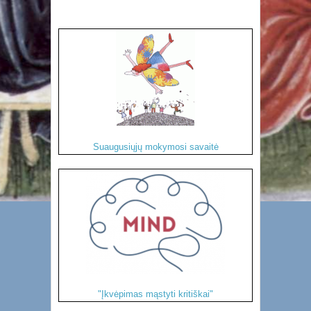
Suaugusiųjų mokymosi savaitė
"Įkvėpimas mąstyti kritiškai"