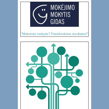
"Mokomės mokytis? Pasitikrinkime rezultatus!"