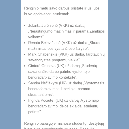
Renginio metu savo darbus pristatė ir už juos
buvo apdovanoti studentai:
Jolanta Jurėnienė (VKK) už darbą
„Neraštingumo mažinimas ir parama Zambijos
vaikams“.
Renata Belevičienė (VKK) už darbą „Skurdo
mažinimas besivystančiose šalyse“.
Mark Chabenskis (VKK) už darbą„Tarptautinių
savanorystės programų veikla“.
Gintarė Gruneva (UK) už darbą „Studentų
savanoriško darbo patirtis vystomojo
bendradarbiavimo kontekste”.
Sandra Nečiškytė (UK) už darbą „Vystomasis
bendradarbiavimas Liberijoje: parama
skurstantiems”.
Ingrida Pociūtė (UK) už darbą „Vystomojo
bendradarbiavimo idėjos sklaida: studentų
patirtis”.
Renginio pabaigoje mišriose studentų, dėstytojų