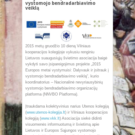
vystomojo bendradarbiavimo
veiklą
2015 metų gruodžio 10 dieną Vilniaus
kooperacijos kolegijoje vykusiu renginiu
Lietuvos suaugusiųjų švietimo asociacija baigė
vykdyti savo įsipareigojimus projekte „2015
Europos metai vystymuisi: Dalyvauk ir įsitrauk į
vystomojo bendradarbiavimo veiklą“, kurio
koordinatorius – Nacionalinė nevyriausybinių
vystomojo bendradarbiavimo organizacijų
platforma (NNVBO Platforma).
Įtraukdama kolektyvinius narius Utenos kolegiją
(
www.utenos-kolegija.lt
) ir Vilniaus kooperacijos
kolegiją (
www.vkk.lt
) Asociacija siekė didinti
visuomenės informuotumą ir švietimą apie
Lietuvos ir Europos Sąjungos vystomojo