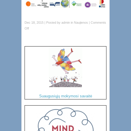
Dec 18, 2015 | Posted by
admin
in
Naujienos
|
Comments
Off
Suaugusiųjų mokymosi savaitė