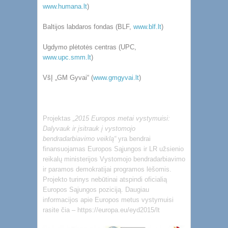
www.humana.lt
)
Baltijos labdaros fondas (BLF,
www.blf.lt
)
Ugdymo plėtotės centras (UPC,
www.upc.smm.lt
)
VšĮ „GM Gyvai“ (
www.gmgyvai.lt
)
Projektas
„2015 Europos metai vystymuisi:
Dalyvauk ir įsitrauk į vystomojo
bendradarbiavimo veiklą“
yra bendrai
finansuojamas Europos Sąjungos ir LR užsienio
reikalų ministerijos Vystomojo bendradarbiavimo
ir paramos demokratijai programos lėšomis.
Projekto turinys nebūtinai atspindi oficialią
Europos Sąjungos poziciją. Daugiau
informacijos apie Europos metus vystymuisi
rasite čia –
https://europa.eu/eyd2015/lt