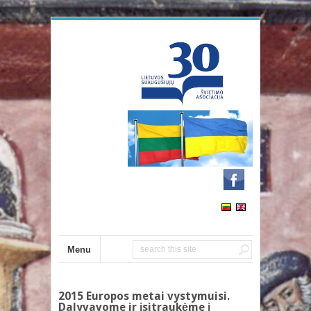
Menu
2015 Europos metai vystymuisi.
Dalyvavome ir įsitraukėme į