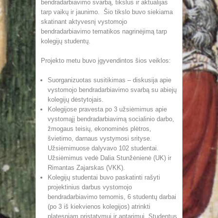
bendradarbiavimo svarbą, tikslus ir aktualijas
tarp vaikų ir jaunimo. Šio tikslo buvo siekiama
skatinant aktyvesnį vystomojo
bendradarbiavimo tematikos nagrinėjimą tarp
kolegijų studentų.
Projekto metu buvo įgyvendintos šios veiklos:
Suorganizuotas susitikimas – diskusija apie
vystomojo bendradarbiavimo svarbą su abiejų
kolegijų dėstytojais.
Kolegijose pravesta po 3 užsiėmimus apie
vystomąjį bendradarbiavimą socialinio darbo,
žmogaus teisių, ekonominės plėtros,
švietimo, darnaus vystymosi srityse.
Užsiėmimuose dalyvavo 102 studentai.
Užsiėmimus vedė Dalia Stunžėnienė (UK) ir
Rimantas Zajarskas (VKK).
Kolegijų studentai buvo paskatinti rašyti
projektinius darbus vystomojo
bendradarbiavimo temomis, 6 studentų darbai
(po 3 iš kiekvienos kolegijos) atrinkti
platesniam pristatymui ir aptarimui. Studentus