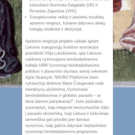
konsultavo Iliuminata Gaigalaitė (UK) ir
Rimantas Zajarskas (VKK).
Suorganizuotas veiklų ir pasiektų rezultatų
aptarimo renginys, kuriame dalyvavo abiejų
kolegijų studentai ir dėstytojai.
Aptarimo renginyje projekto veiklas aptarė
Lietuvos suaugusiųjų švietimo asociacijos
prezidentė Vilija Lukošūnienė, apie Lietuvos
vaidmenį vystomajame bendradarbiavime
kalbėjo URM Vystomojo bendradarbiavimo
politikos ir planavimo skyriaus antroji sekretorė
Agnė Skaistytė. NNVBO Platformos biuro
vykdančioji direktorė Marta Čubajevaitė vedė
interaktyvų užsiėmimą „Vystomasis
bendradarbiavimas ir globalus pasaulis – ar
tikrai darome pakankamai?“, kuris paskatino
susimąstyti, kaip integruoti besivystančias šalis
į pasaulio ekonomiką, kaip Lietuva ir kiekvienas
asmeniškai gali prisidėti prie darnaus
vystymosi, kaip galima dalyvauti tarptautinėse
vystomojo bendradarbiavimo programose.