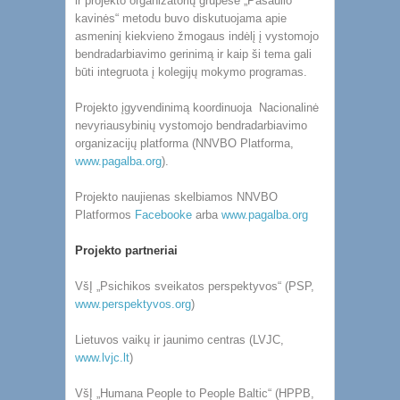
ir projekto organizatorių grupėse „Pasaulio
kavinės“ metodu buvo diskutuojama apie
asmeninį kiekvieno žmogaus indėlį į vystomojo
bendradarbiavimo gerinimą ir kaip ši tema gali
būti integruota į kolegijų mokymo programas.
Projekto įgyvendinimą koordinuoja Nacionalinė
nevyriausybinių vystomojo bendradarbiavimo
organizacijų platforma (NNVBO Platforma,
www.pagalba.org
).
Projekto naujienas skelbiamos NNVBO
Platformos
Facebooke
arba
www.pagalba.org
Projekto partneriai
VšĮ „Psichikos sveikatos perspektyvos“ (PSP,
www.perspektyvos.org
)
Lietuvos vaikų ir jaunimo centras (LVJC,
www.lvjc.lt
)
VšĮ „Humana People to People Baltic“ (HPPB,