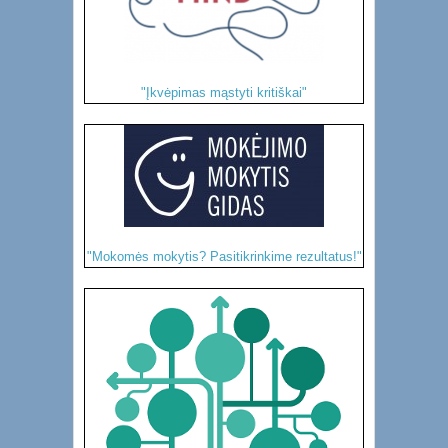
"Įkvėpimas mąstyti kritiškai"
"Mokomės mokytis? Pasitikrinkime rezultatus!"