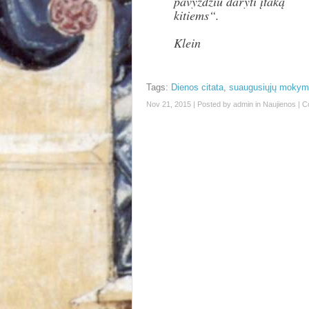
pavyzdžiu daryti įtaką
kitiems“.
Klein
Tags:
Dienos citata
,
suaugusiųjų mokymo
Nov 21, 2015 | Posted by
admin
in
Naujienos
|
C