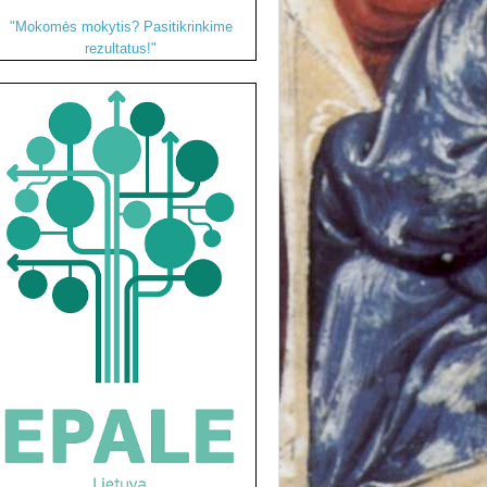
"Mokomės mokytis? Pasitikrinkime
rezultatus!"