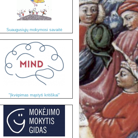
Suaugusiųjų mokymosi savaitė
"Įkvėpimas mąstyti kritiškai"