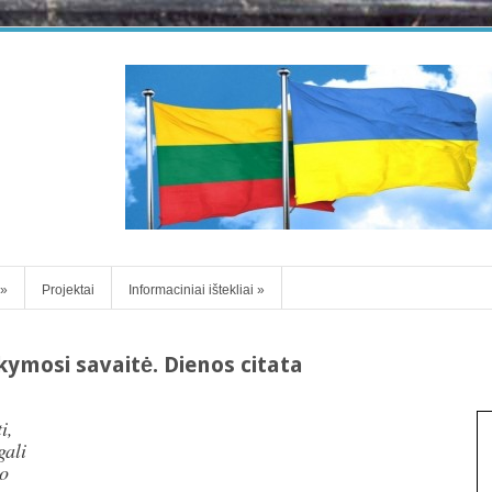
»
Projektai
Informaciniai ištekliai
»
ymosi savaitė. Dienos citata
i,
gali
vo