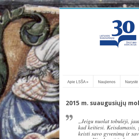
Apie LSŠA
»
Naujienos
Narystė
2015 m. suaugusiųjų mok
„Jeigu nuolat tobulėji, jaut
kad keitiesi. Keisdamasis, 
keisti savo gyvenimą ir sa