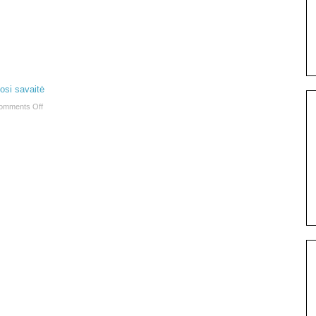
si savaitė
omments Off