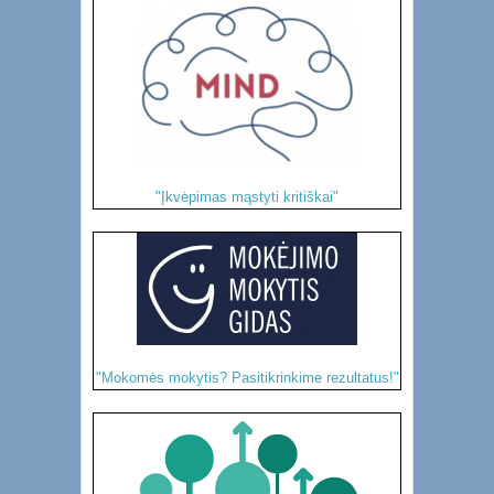
"Įkvėpimas mąstyti kritiškai"
"Mokomės mokytis? Pasitikrinkime rezultatus!"