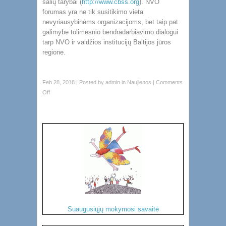
šalių tarybai (
http://www.cbss.org
). NVO
forumas yra ne tik susitikimo vieta
nevyriausybinėms organizacijoms, bet taip pat
galimybė tolimesnio bendradarbiavimo dialogui
tarp NVO ir valdžios institucijų Baltijos jūros
regione.
Feb 28, 2018 | Posted by
admin
in
Naujienos
|
Comments
Off
Suaugusiųjų mokymosi savaitė