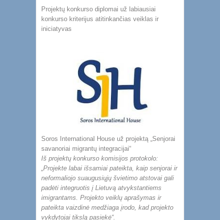
Projektų konkurso diplomai už labiausiai
konkurso kriterijus atitinkančias veiklas ir
iniciatyvas
Soros International House už projektą „Senjorai
savanoriai migrantų integracijai“
Iš projektų konkurso komisijos protokolo:
„Projekte labai išsamiai pateikta, kaip senjorai ir
neformaliojo suaugusiųjų švietimo atstovai gali
padėti integruotis į Lietuvą atvykstantiems
imigrantams. Projekto veiklų aprašymas ir
pateikta vaizdinė medžiaga įrodo, kad projekto
vykdytojai tikslą pasiekė“.