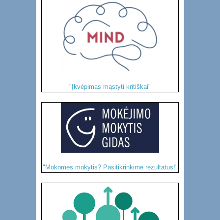
"Įkvėpimas mąstyti kritiškai"
"Mokomės mokytis? Pasitikrinkime rezultatus!"