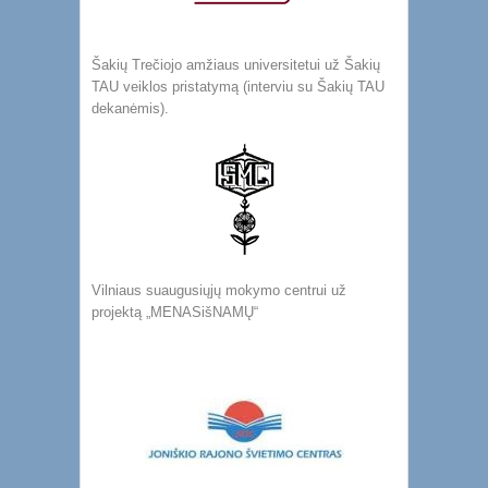
Šakių Trečiojo amžiaus universitetui už Šakių
TAU veiklos pristatymą (interviu su Šakių TAU
dekanėmis).
Vilniaus suaugusiųjų mokymo centrui už
projektą „MENASišNAMŲ“