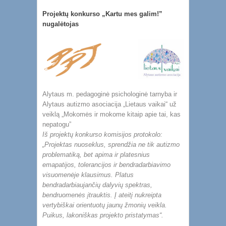
Projektų konkurso „Kartu mes galim!”
nugalėtojas
Alytaus m. pedagoginė psichologinė tarnyba ir
Alytaus autizmo asociacija „Lietaus vaikai“ už
veiklą „Mokomės ir mokome kitaip apie tai, kas
nepatogu”
Iš projektų konkurso komisijos protokolo:
„Projektas nuoseklus, sprendžia ne tik autizmo
problematiką, bet apima ir platesnius
emapatijos, tolerancijos ir bendradarbiavimo
visuomenėje klausimus. Platus
bendradarbiaujančių dalyvių spektras,
bendruomenės įtrauktis. Į ateitį nukreipta
vertybiškai orientuotų jaunų žmonių veikla.
Puikus, lakoniškas projekto pristatymas“.