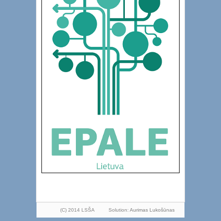
(C) 2014 LSŠA
Solution:
Aurimas Lukošūnas