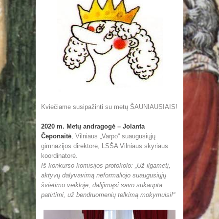
Kviečiame susipažinti su metų ŠAUNIAUSIAIS!
2020 m. Metų andragogė – Jolanta
Čeponaitė
, Vilniaus „Varpo“ suaugusiųjų
gimnazijos direktorė, LSŠA Vilniaus skyriaus
koordinatorė.
Iš konkurso komisijos protokolo: „Už ilgametį,
aktyvų dalyvavimą neformaliojo suaugusiųjų
švietimo veikloje, dalijimąsi savo sukaupta
patirtimi, už bendruomenių telkimą mokymuisi!“