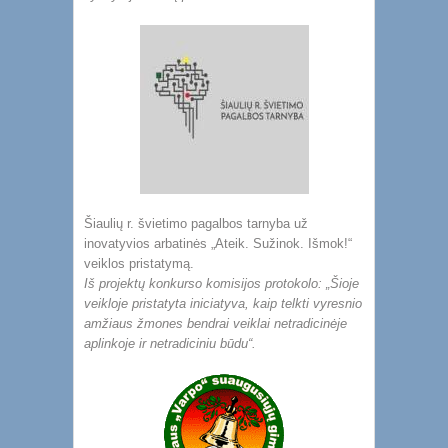
Šiaulių r. švietimo pagalbos tarnyba už
inovatyvios arbatinės „Ateik. Sužinok. Išmok!“
veiklos pristatymą.
Iš projektų konkurso komisijos protokolo: „Šioje
veikloje pristatyta iniciatyva, kaip telkti vyresnio
amžiaus žmones bendrai veiklai netradicinėje
aplinkoje ir netradiciniu būdu“.