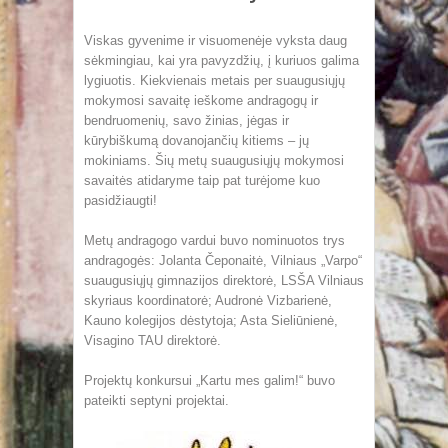
Viskas gyvenime ir visuomenėje vyksta daug
sėkmingiau, kai yra pavyzdžių, į kuriuos galima
lygiuotis. Kiekvienais metais per suaugusiųjų
mokymosi savaitę ieškome andragogų ir
bendruomenių, savo žinias, jėgas ir
kūrybiškumą dovanojančių kitiems – jų
mokiniams. Šių metų suaugusiųjų mokymosi
savaitės atidaryme taip pat turėjome kuo
pasidžiaugti!
Metų andragogo vardui buvo nominuotos trys
andragogės: Jolanta Čeponaitė, Vilniaus „Varpo“
suaugusiųjų gimnazijos direktorė, LSŠA Vilniaus
skyriaus koordinatorė; Audronė Vizbarienė,
Kauno kolegijos dėstytoja; Asta Sieliūnienė,
Visagino TAU direktorė.
Projektų konkursui „Kartu mes galim!“ buvo
pateikti septyni projektai.