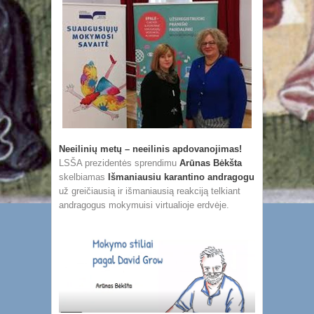
Neeilinių metų – neeilinis apdovanojimas!
LSŠA prezidentės sprendimu
Arūnas Bėkšta
skelbiamas
Išmaniausiu karantino andragogu
už greičiausią ir išmaniausią reakciją telkiant
andragogus mokymuisi virtualioje erdvėje.