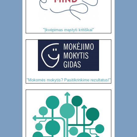
"Įkvėpimas mąstyti kritiškai"
"Mokomės mokytis? Pasitikrinkime rezultatus!"