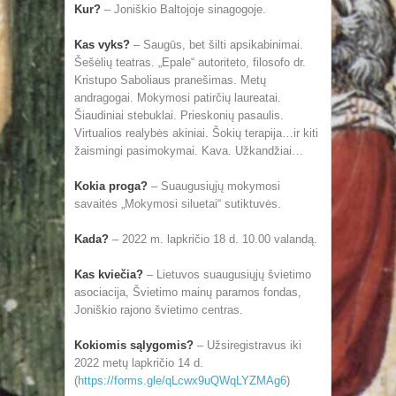
Kur?
– Joniškio Baltojoje sinagogoje.
Kas vyks?
– Saugūs, bet šilti apsikabinimai.
Šešėlių teatras. „Epale“ autoriteto, filosofo dr.
Kristupo Saboliaus pranešimas. Metų
andragogai. Mokymosi patirčių laureatai.
Šiaudiniai stebuklai. Prieskonių pasaulis.
Virtualios realybės akiniai. Šokių terapija…ir kiti
žaismingi pasimokymai. Kava. Užkandžiai…
Kokia proga?
– Suaugusiųjų mokymosi
savaitės „Mokymosi siluetai“ sutiktuvės.
Kada?
– 2022 m. lapkričio 18 d. 10.00 valandą.
Kas kviečia?
– Lietuvos suaugusiųjų švietimo
asociacija, Švietimo mainų paramos fondas,
Joniškio rajono švietimo centras.
Kokiomis sąlygomis?
– Užsiregistravus iki
2022 metų lapkričio 14 d.
(
https://forms.gle/qLcwx9uQWqLYZMAg6
)