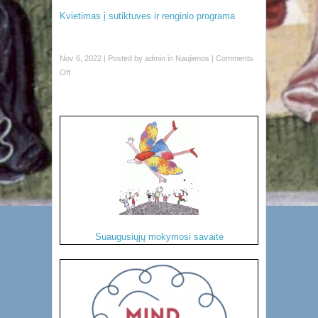
Kvietimas į sutiktuves ir renginio programa
Nov 6, 2022 | Posted by
admin
in
Naujienos
|
Comments
Off
Suaugusiųjų mokymosi savaitė