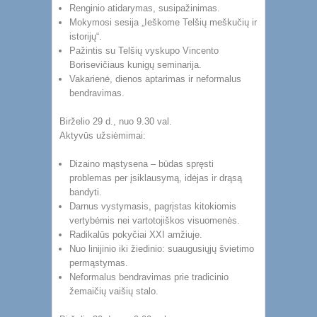
Renginio atidarymas, susipažinimas.
Mokymosi sesija „Ieškome Telšių meškučių ir
istorijų“.
Pažintis su Telšių vyskupo Vincento
Borisevičiaus kunigų seminarija.
Vakarienė, dienos aptarimas ir neformalus
bendravimas.
Birželio 29 d., nuo 9.30 val.
Aktyvūs užsiėmimai:
Dizaino mąstysena – būdas spręsti
problemas per įsiklausymą, idėjas ir drąsą
bandyti.
Darnus vystymasis, pagrįstas kitokiomis
vertybėmis nei vartotojiškos visuomenės.
Radikalūs pokyčiai XXI amžiuje.
Nuo linijinio iki žiedinio: suaugusiųjų švietimo
permąstymas.
Neformalus bendravimas prie tradicinio
žemaičių vaišių stalo.