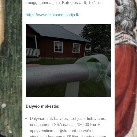
kunigų seminarijoje, Katedros a. 6, Telšiai.
https://www.telsiuseminarija.lt/
Dalyvio mokestis:
Dalyviams iš Latvijos, Estijos ir lietuviams,
nesantiems LSŠA nariais: 120,00 Eur +
apgyvendinimas (įskaitant pusryčius,
vienvietis kambarys 38 Eur, dvietis vienam