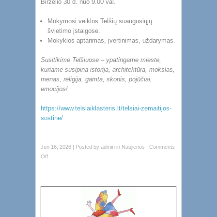
Birželio 30 d. nuo 9.00 val.
Mokymosi veiklos Telšių suaugusiųjų
švietimo įstaigose.
Mokyklos aptarimas, įvertinimas, uždarymas.
Susitikime Telšiuose – ypatingame mieste,
kuriame susipina istorija, architektūra, mokslas,
menas, religija, gamta, skonis, pojūčiai,
emocijos!
https://www.telsiaiklasteris.lt/telsiai-zemaitijos-
sostine/
Jun 16, 2026 | Posted by
admin
in
Naujienos
|
Comments
Off