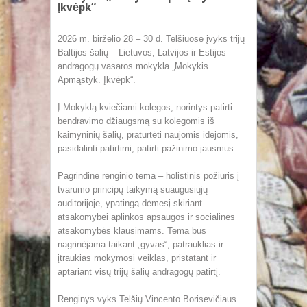
Įkvėpk“
2026 m. birželio 28 – 30 d. Telšiuose įvyks trijų
Baltijos šalių – Lietuvos, Latvijos ir Estijos –
andragogų vasaros mokykla „Mokykis.
Apmąstyk. Įkvėpk“.
Į Mokyklą kviečiami kolegos, norintys patirti
bendravimo džiaugsmą su kolegomis iš
kaimyninių šalių, praturtėti naujomis idėjomis,
pasidalinti patirtimi, patirti pažinimo jausmus.
Pagrindinė renginio tema – holistinis požiūris į
tvarumo principų taikymą suaugusiųjų
auditorijoje, ypatingą dėmesį skiriant
atsakomybei aplinkos apsaugos ir socialinės
atsakomybės klausimams. Tema bus
nagrinėjama taikant „gyvas“, patrauklias ir
įtraukias mokymosi veiklas, pristatant ir
aptariant visų trijų šalių andragogų patirtį.
Renginys vyks Telšių Vincento Borisevičiaus