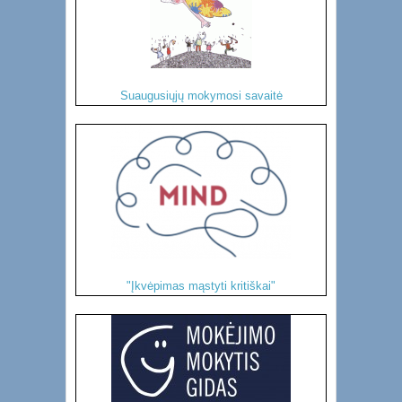
Suaugusiųjų mokymosi savaitė
"Įkvėpimas mąstyti kritiškai"