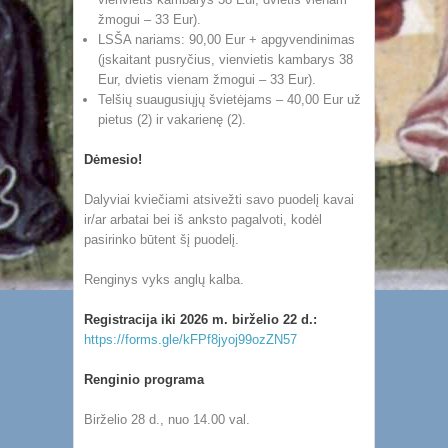
žmogui – 33 Eur).
LSŠA nariams: 90,00 Eur + apgyvendinimas
(įskaitant pusryčius, vienvietis kambarys 38
Eur, dvietis vienam žmogui – 33 Eur).
Telšių suaugusiųjų švietėjams – 40,00 Eur už
pietus (2) ir vakarienę (2).
Dėmesio!
Dalyviai kviečiami atsivežti savo puodelį kavai
ir/ar arbatai bei iš anksto pagalvoti, kodėl
pasirinko būtent šį puodelį.
Renginys vyks anglų kalba.
Registracija iki 2026 m. birželio 22 d.:
https://forms.gle/kFPf8jyoj99ozZN57
Renginio programa
Birželio 28 d., nuo 14.00 val.