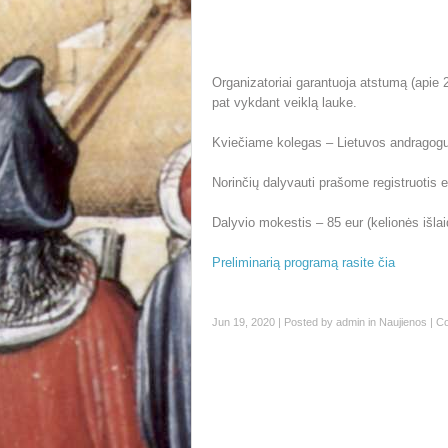
Organizatoriai garantuoja atstumą (apie 2
pat vykdant veiklą lauke.
Kviečiame kolegas – Lietuvos andragogu
Norinčių dalyvauti prašome registruotis 
Dalyvio mokestis – 85 eur (kelionės išlai
Preliminarią programą rasite čia
Jun 19, 2020 | Posted by
admin
in
Naujienos
|
Co