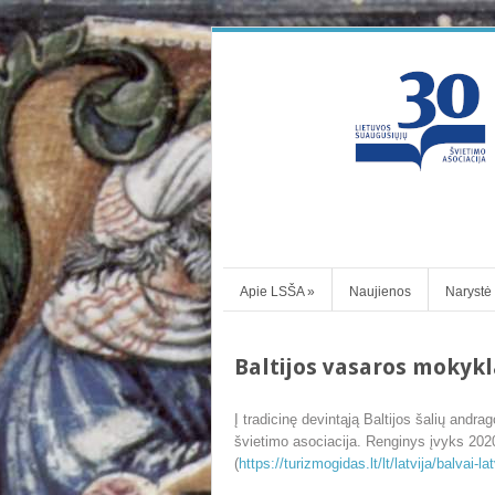
Apie LSŠA
»
Naujienos
Narystė
Baltijos vasaros mokyk
Į tradicinę devintąją Baltijos šalių and
švietimo asociacija. Renginys įvyks 2020 
(
https://turizmogidas.lt/lt/latvija/balvai-lat