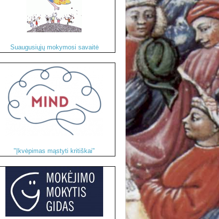
Suaugusiųjų mokymosi savaitė
"Įkvėpimas mąstyti kritiškai"