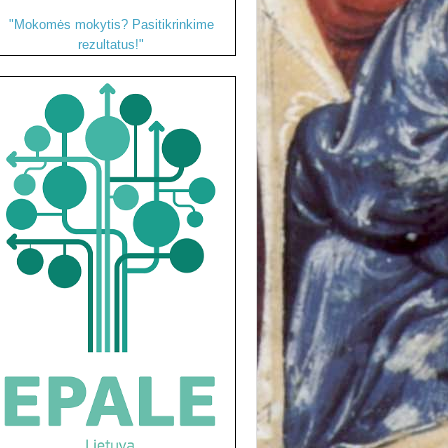
"Mokomės mokytis? Pasitikrinkime
rezultatus!"