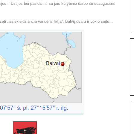
ijos ir Estijos bei pasidalinti su jais kūrybinio darbo su suaugusiais
žėti „išsiskleidžiančia vandens lelija“, Balvų dvaru ir Lokio sodu…