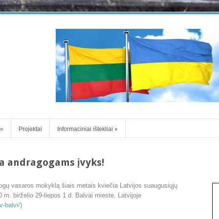
»
Projektai
Informaciniai ištekliai
»
la andragogams įvyks!
ragogų vasaros mokyklą šiais metais kviečia Latvijos suaugusiųjų
m. birželio 29-liepos 1 d. Balvai mieste, Latvijoje
v-balvi/
)