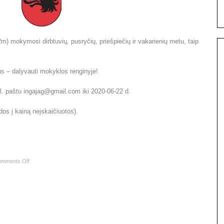
m) mokymosi dirbtuvių, pusryčių, priešpiečių ir vakarienių metu, taip
s – dalyvauti mokyklos renginyje!
el. paštu ingajag@gmail.com iki 2020-06-22 d.
dos į kainą neįskaičiuotos).
mments Off