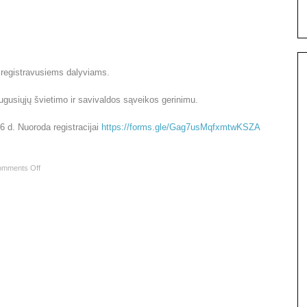
iregistravusiems dalyviams.
gusiųjų švietimo ir savivaldos sąveikos gerinimu.
6 d. Nuoroda registracijai
https://forms.gle/Gag7usMqfxmtwKSZA
mments Off