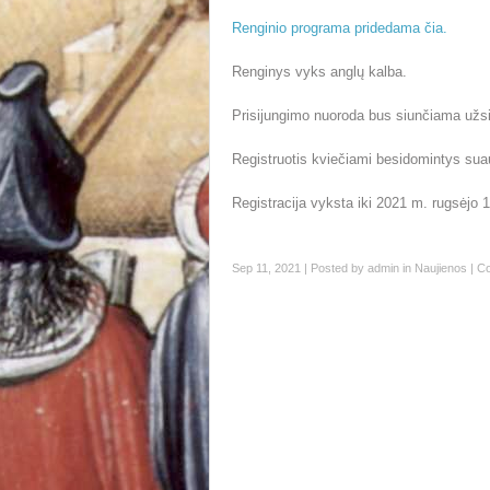
Renginio programa pridedama čia.
Renginys vyks anglų kalba.
Prisijungimo nuoroda bus siunčiama užs
Registruotis kviečiami besidomintys suau
Registracija vyksta iki 2021 m. rugsėjo 1
Sep 11, 2021 | Posted by
admin
in
Naujienos
|
Co