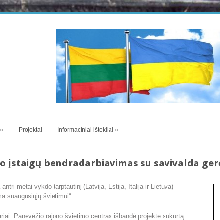
»
Projektai
Informaciniai ištekliai
»
o įstaigų bendradarbiavimas su savivalda ger
tri metai vykdo tarptautinį (Latvija, Estija, Italija ir Lietuva)
a suaugusiųjų švietimui“.
ariai: Panevėžio rajono švietimo centras išbandė projekte sukurtą