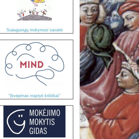
Suaugusiųjų mokymosi savaitė
"Įkvėpimas mąstyti kritiškai"