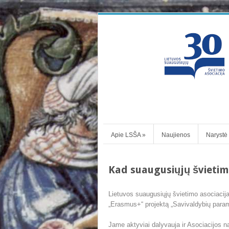
Apie LSŠA
»
Naujienos
Narystė
Kad suaugusiųjų švietim
Lietuvos suaugusiųjų švietimo asociacija an
„Erasmus+“ projektą „Savivaldybių param
Jame aktyviai dalyvauja ir Asociacijos n