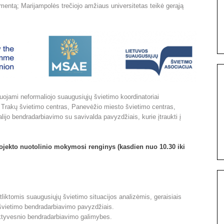
umentą; Marijampolės trečiojo amžiaus universitetas teikė gerąją
uojami neformaliojo suaugusiųjų švietimo koordinatoriai
– Trakų švietimo centras, Panevėžio miesto švietimo centras,
lijo bendradarbiavimo su savivalda pavyzdžiais, kurie įtraukti į
rojekto nuotolinio mokymosi renginys (kasdien nuo 10.30 iki
 atliktomis suaugusiųjų švietimo situacijos analizėmis, geraisiais
vietimo bendradarbiavimo pavyzdžiais.
 aktyvesnio bendradarbiavimo galimybes.