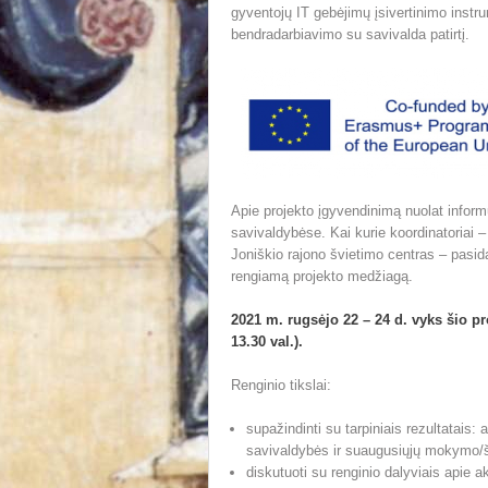
gyventojų IT gebėjimų įsivertinimo instr
bendradarbiavimo su savivalda patirtį.
Apie projekto įgyvendinimą nuolat inform
savivaldybėse. Kai kurie koordinatoriai 
Joniškio rajono švietimo centras – pasida
rengiamą projekto medžiagą.
2021 m. rugsėjo 22 – 24 d. vyks šio p
13.30 val.).
Renginio tikslai:
supažindinti su tarpiniais rezultatais:
savivaldybės ir suaugusiųjų mokymo/š
diskutuoti su renginio dalyviais apie