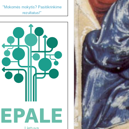
"Mokomės mokytis? Pasitikrinkime
rezultatus!"