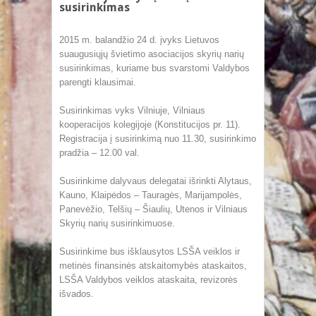
susirinkimas
2015 m. balandžio 24 d. įvyks Lietuvos
suaugusiųjų švietimo asociacijos skyrių narių
susirinkimas, kuriame bus svarstomi Valdybos
parengti klausimai.
Susirinkimas vyks Vilniuje, Vilniaus
kooperacijos kolegijoje (Konstitucijos pr. 11).
Registracija į susirinkimą nuo 11.30, susirinkimo
pradžia – 12.00 val.
Susirinkime dalyvaus delegatai išrinkti Alytaus,
Kauno, Klaipėdos – Tauragės, Marijampolės,
Panevėžio, Telšių – Šiaulių, Utenos ir Vilniaus
Skyrių narių susirinkimuose.
Susirinkime bus išklausytos LSŠA veiklos ir
metinės finansinės atskaitomybės ataskaitos,
LSŠA Valdybos veiklos ataskaita, revizorės
išvados.