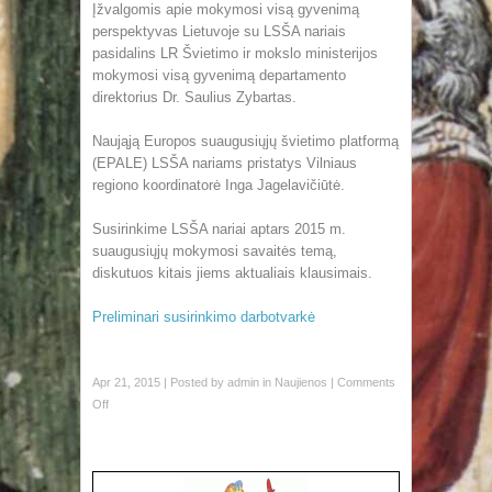
Įžvalgomis apie mokymosi visą gyvenimą
perspektyvas Lietuvoje su LSŠA nariais
pasidalins LR Švietimo ir mokslo ministerijos
mokymosi visą gyvenimą departamento
direktorius Dr. Saulius Zybartas.
Naująją Europos suaugusiųjų švietimo platformą
(EPALE) LSŠA nariams pristatys Vilniaus
regiono koordinatorė Inga Jagelavičiūtė.
Susirinkime LSŠA nariai aptars 2015 m.
suaugusiųjų mokymosi savaitės temą,
diskutuos kitais jiems aktualiais klausimais.
Preliminari susirinkimo darbotvarkė
Apr 21, 2015 | Posted by
admin
in
Naujienos
|
Comments
Off