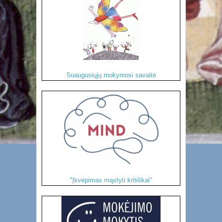
Suaugusiųjų mokymosi savaitė
"Įkvėpimas mąstyti kritiškai"