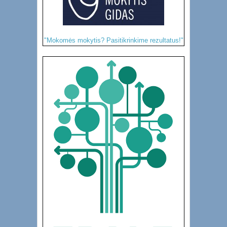
"Mokomės mokytis? Pasitikrinkime rezultatus!"