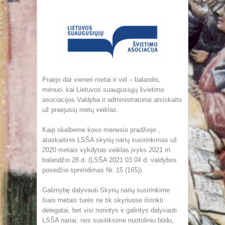
Praėjo dar vieneri metai ir vėl – balandis,
mėnuo, kai Lietuvos suaugusiųjų švietimo
asociacijos Valdyba ir administratoriai atsiskaito
už praėjusių metų veiklas.
Kaip skelbėme kovo mėnesio pradžioje ,
ataskaitinis LSŠA skyrių narių susirinkimas už
2020 metais vykdytas veiklas įvyks 2021 m.
balandžio 28 d. (LSŠA 2021 03 04 d. valdybos
posėdžio sprendimas Nr. 15 (165)).
Galimybę dalyvauti Skyrių narių susirinkime
šiais metais turės ne tik skyriuose išrinkti
delegatai, bet visi norintys ir galintys dalyvauti
LSŠA nariai, nes susitiksime nuotoliniu būdu,