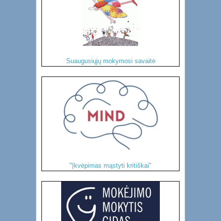
Suaugusiųjų mokymosi savaitė
"Įkvėpimas mąstyti kritiškai"