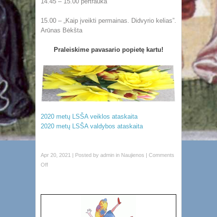
14.45 – 15.00 pertrauka
15.00 – „Kaip įveikti permainas. Didvyrio kelias”.
Arūnas Bėkšta
Praleiskime pavasario popietę kartu!
2020 metų LSŠA veiklos ataskaita
2020 metų LSŠA valdybos ataskaita
Apr 20, 2021 | Posted by
admin
in
Naujienos
|
Comments
Off