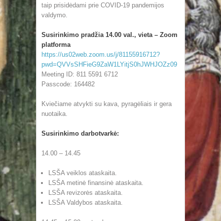
taip prisidėdami prie COVID-19 pandemijos
valdymo.
Susirinkimo pradžia 14.00 val., vieta – Zoom
platforma
https://us02web.zoom.us/j/81155916712?
pwd=QVVsSHFieG9ZaW1LYitjS0hJWHJOZz09
Meeting ID: 811 5591 6712
Passcode: 164482
Kviečiame atvykti su kava, pyragėliais ir gera
nuotaika.
Susirinkimo darbotvarkė:
14.00 – 14.45
LSŠA veiklos ataskaita.
LSŠA metinė finansinė ataskaita.
LSŠA revizorės ataskaita.
LSŠA Valdybos ataskaita.