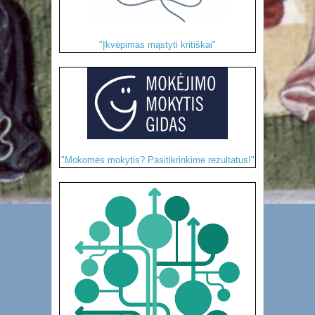
"Įkvėpimas mąstyti kritiškai"
"Mokomės mokytis? Pasitikrinkime rezultatus!"