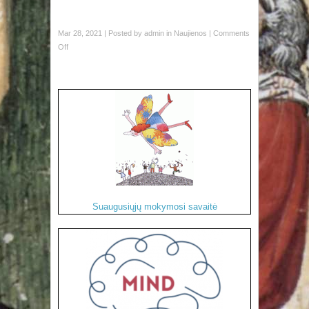
Mar 28, 2021 | Posted by
admin
in
Naujienos
|
Comments
Off
Suaugusiųjų mokymosi savaitė