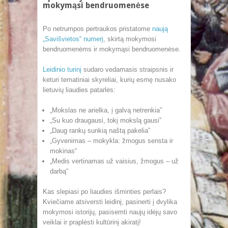
mokymąsi bendruomenėse
Po netrumpos pertraukos pristatome
naują
„Savišvietos“ numerį
, skirtą mokymosi
bendruomenėms ir mokymąsi bendruomenėse.
Leidinio turinį
sudaro vedamasis straipsnis ir
keturi tematiniai skyreliai, kurių esmę nusako
lietuvių liaudies patarlės:
„Mokslas ne arielka, į galvą netrenkia”
„Su kuo draugausi, tokį mokslą gausi”
„Daug rankų sunkią naštą pakelia”
„Gyvenimas – mokykla: žmogus sensta ir
mokinas“
„Medis vertinamas už vaisius, žmogus – už
darbą“
Kas slepiasi po liaudies išminties perlais?
Kviečiame atsiversti leidinį, pasinerti į dvylika
mokymosi istorijų, pasisemti naujų idėjų savo
veiklai ir praplėsti kultūrinį akiratį!