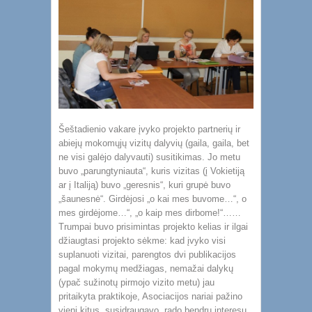
Šeštadienio vakare įvyko projekto partnerių ir
abiejų mokomųjų vizitų dalyvių (gaila, gaila, bet
ne visi galėjo dalyvauti) susitikimas. Jo metu
buvo „parungtyniauta“, kuris vizitas (į Vokietiją
ar į Italiją) buvo „geresnis“, kuri grupė buvo
„šaunesnė“. Girdėjosi „o kai mes buvome…“, o
mes girdėjome…“, „o kaip mes dirbome!“……
Trumpai buvo prisimintas projekto kelias ir ilgai
džiaugtasi projekto sėkme: kad įvyko visi
suplanuoti vizitai, parengtos dvi publikacijos
pagal mokymų medžiagas, nemažai dalykų
(ypač sužinotų pirmojo vizito metu) jau
pritaikyta praktikoje, Asociacijos nariai pažino
vieni kitus, susidraugavo, rado bendrų interesų