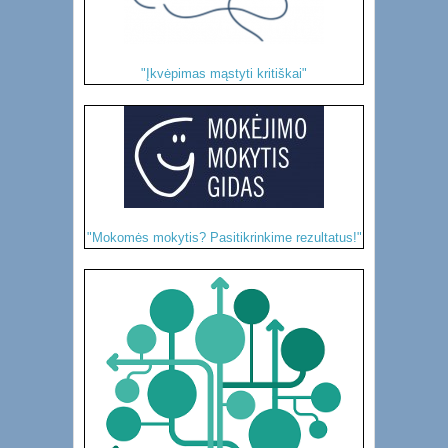
"Įkvėpimas mąstyti kritiškai"
"Mokomės mokytis? Pasitikrinkime rezultatus!"