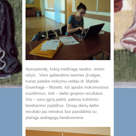
Apsisprendę, kokią medžiagą naudos, ėmėsi
rašyti…Vieni apibendrino teorines įžvalgas,
kurias pateikė mokymų vedėja dr. Matilde
Gruenhage – Monetti, kiti aprašė mokomuosius
susitikimus, treti – darbo grupėse rezultatus.
Visi – savo įgytą patirtį, patirtus kultūrinio
bendravimo įspūdžius. Dviejų dienų darbo
rezultatu jau netrukus bus pasidalinta su
plačiąja andragogų bendruomene.