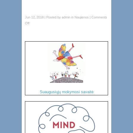
Jun 12, 2018 | Posted by
admin
in
Naujienos
|
Comments
Off
Suaugusiųjų mokymosi savaitė