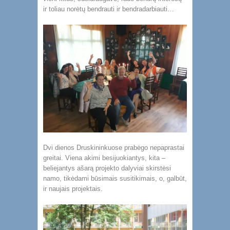
ir toliau norėtų bendrauti ir bendradarbiauti…
Dvi dienos Druskininkuose prabėgo nepaprastai
greitai. Viena akimi besijuokiantys, kita –
beliejantys ašarą projekto dalyviai skirstėsi
namo, tikėdami būsimais susitikimais, o, galbūt,
ir naujais projektais.