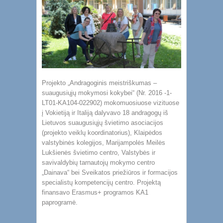
Projekto „Andragoginis meistriškumas –
suaugusiųjų mokymosi kokybei“ (Nr. 2016 -1-
LT01-KA104-022902) mokomuosiuose vizituose
į Vokietiją ir Italiją dalyvavo 18 andragogų iš
Lietuvos suaugusiųjų švietimo asociacijos
(projekto veiklų koordinatorius), Klaipėdos
valstybinės kolegijos, Marijampolės Meilės
Lukšienės švietimo centro, Valstybės ir
savivaldybių tarnautojų mokymo centro
„Dainava“ bei Sveikatos priežiūros ir formacijos
specialistų kompetencijų centro. Projektą
finansavo Erasmus+ programos KA1
paprogramė.