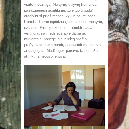
vizito medžiagą. Mokymų dalyvių komanda,
pasidžiaugusi susitikimu, „greituoju būdu“
atgaivinusi prieš mėnesį vykusios kelionės į
Porretta Terme įspūdžius, rimtai kibo į mokymų
užrašus. Pirmoji užduotis – atrinkti pačią
vertingiausią medžiagą apie darbą su
migrantais, pabėgėliais ir prieglobsčio
prašytojais, kuria norėtų pasidalinti su Lietuvos
andragogais. Medžiagos parsivežta nemažai,
atrinkti ją nebuvo lengva.