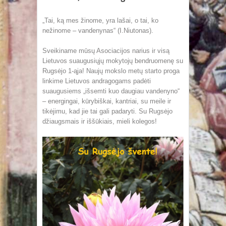
„Tai, ką mes žinome, yra lašai, o tai, ko
nežinome – vandenynas“ (I.Niutonas).
Sveikiname mūsų Asociacijos narius ir visą
Lietuvos suaugusiųjų mokytojų bendruomenę su
Rugsėjo 1-ąja! Naujų mokslo metų starto proga
linkime Lietuvos andragogams padėti
suaugusiems „išsemti kuo daugiau vandenyno“
– energingai, kūrybiškai, kantriai, su meile ir
tikėjimu, kad jie tai gali padaryti. Su Rugsėjo
džiaugsmais ir iššūkiais, mieli kolegos!