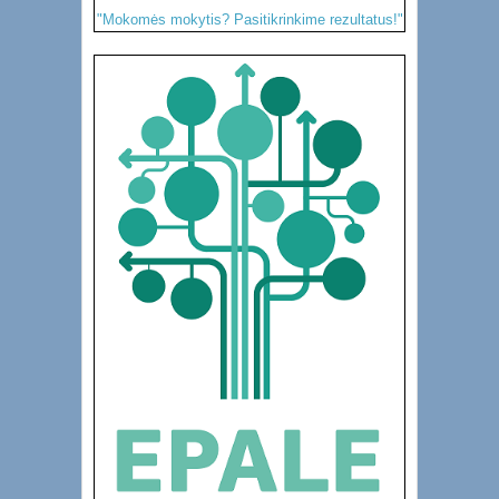
"Mokomės mokytis? Pasitikrinkime rezultatus!"