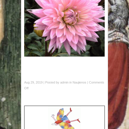
Aug 29, 2019 | Posted by
admin
in
Naujienos
|
Comments
Off