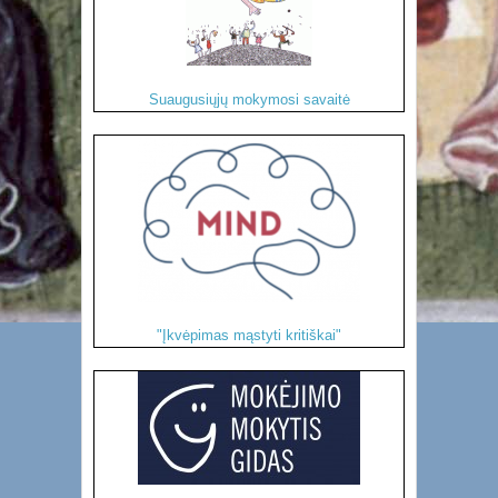
Suaugusiųjų mokymosi savaitė
"Įkvėpimas mąstyti kritiškai"