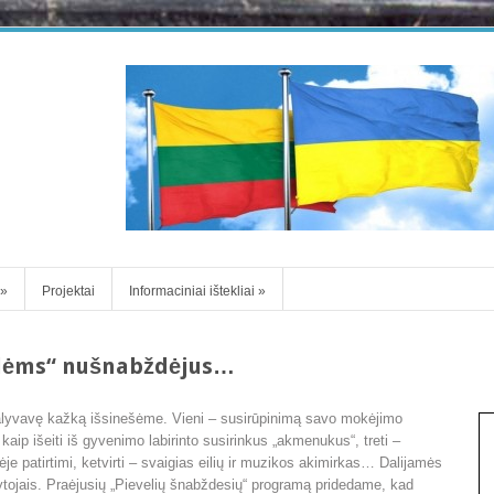
»
Projektai
Informaciniai ištekliai
»
elėms“ nušnabždėjus…
dalyvavę kažką išsinešėme. Vieni – susirūpinimą savo mokėjimo
aip išeiti iš gyvenimo labirinto susirinkus „akmenukus“, treti –
ėje patirtimi, ketvirti – svaigias eilių ir muzikos akimirkas… Dalijamės
tojais. Praėjusių „Pievelių šnabždesių“ programą pridedame, kad