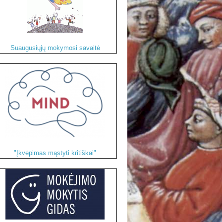
Suaugusiųjų mokymosi savaitė
"Įkvėpimas mąstyti kritiškai"