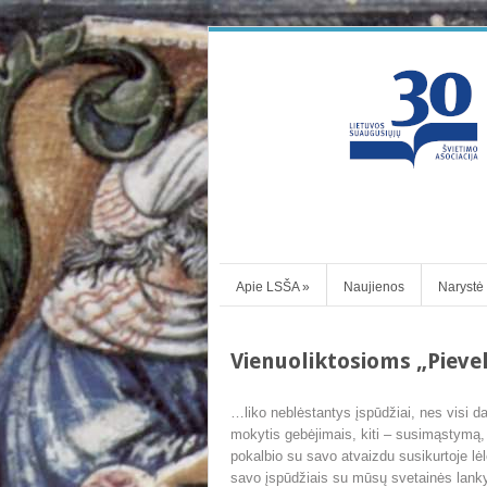
Apie LSŠA
»
Naujienos
Narystė
Vienuoliktosioms „Piev
…liko neblėstantys įspūdžiai, nes visi 
mokytis gebėjimais, kiti – susimąstymą, k
pokalbio su savo atvaizdu susikurtoje lėl
savo įspūdžiais su mūsų svetainės lanky