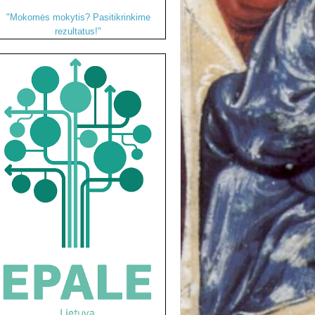
"Mokomės mokytis? Pasitikrinkime
rezultatus!"