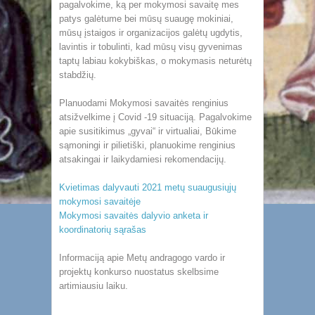
pagalvokime, ką per mokymosi savaitę mes
patys galėtume bei mūsų suaugę mokiniai,
mūsų įstaigos ir organizacijos galėtų ugdytis,
lavintis ir tobulinti, kad mūsų visų gyvenimas
taptų labiau kokybiškas, o mokymasis neturėtų
stabdžių.
Planuodami Mokymosi savaitės renginius
atsižvelkime į Covid -19 situaciją. Pagalvokime
apie susitikimus „gyvai“ ir virtualiai, Būkime
sąmoningi ir pilietiški, planuokime renginius
atsakingai ir laikydamiesi rekomendacijų.
Kvietimas dalyvauti 2021 metų suaugusiųjų
mokymosi savaitėje
Mokymosi savaitės dalyvio anketa ir
koordinatorių sąrašas
Informaciją apie Metų andragogo vardo ir
projektų konkurso nuostatus skelbsime
artimiausiu laiku.