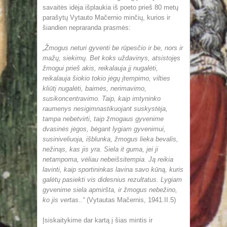
savaitės idėja išplaukia iš poeto prieš 80 metų
parašytų Vytauto Mačernio minčių, kurios ir
šiandien nepraranda prasmės:
„Žmogus neturi gyventi be rūpesčio ir be, nors ir
mažų, siekimų. Bet koks uždavinys, atsistojęs
žmogui prieš akis, reikalauja jį nugalėti,
reikalauja šiokio tokio jėgų įtempimo, vilties
kliūtį nugalėti, baimės, nerimavimo,
susikoncentravimo. Taip, kaip imtyninko
raumenys nesigimnastikuojant suskystėja,
tampa nebetvirti, taip žmogaus gyvenime
dvasinės jėgos, bėgant lygiam gyvenimui,
susiniveliuoja, išblunka, žmogus lieka bevalis,
nežinąs, kas jis yra. Siela it guma, jei ji
netampoma, vėliau nebeišsitempia. Ją reikia
lavinti, kaip sportininkas lavina savo kūną, kuris
galėtų pasiekti vis didesnius rezultatus. Lygiam
gyvenime siela apmiršta, ir žmogus nebežino,
ko jis vertas..“
(Vytautas Mačernis, 1941.II.5)
Įsiskaitykime dar kartą į šias mintis ir