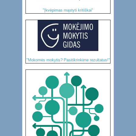
"Įkvėpimas mąstyti kritiškai"
"Mokomės mokytis? Pasitikrinkime rezultatus!"