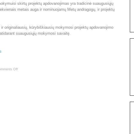
mokymuisi skirtų projektų apdovanojimas yra tradicinė suaugusiųjų
ekvienais metais auga ir nominuojamų Metų andragogų, ir projektų
r originaliausių, kūrybiškiausių mokymosi projektų apdovanojimo
 atidarant suaugusiųjų mokymosi savaitę.
s
mments Off