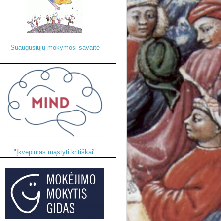
Suaugusiųjų mokymosi savaitė
"Įkvėpimas mąstyti kritiškai"