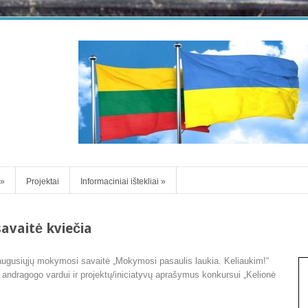
»
Projektai
Informaciniai ištekliai
»
avaitė kviečia
uaugusiųjų mokymosi savaitė „Mokymosi pasaulis laukia. Keliaukim!“
 andragogo vardui ir projektų/iniciatyvų aprašymus konkursui „Kelionė