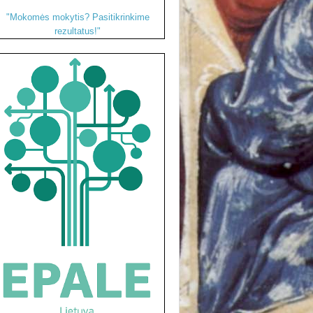
"Mokomės mokytis? Pasitikrinkime
rezultatus!"