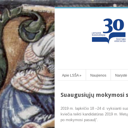
Apie LSŠA
»
Naujienos
Narystė
Suaugusiųjų mokymosi s
2019 m. lapkričio 18 –24 d. vyksianti s
kviečia teikti kandidatūras 2019 m. Metų
po mokymosi pasaulį“.