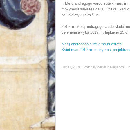
Ir Metų andragogo vardo suteikimas, ir 
mokymosi savaitės dalis. Džiugu, kad ki
bei iniciatyvų skaičius.
2019 m. Metų andragogo vardo skelbimo i
ceremonija vyks 2019 m. lapkričio 15 d.
Metų andragogo suteikimo nuostatai
Kvietimas 2019 m. mokymosi projektam
Oct 17, 2019 | Posted by
admin
in
Naujienos
|
Co