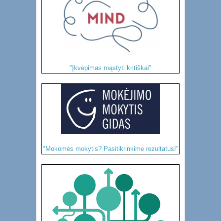
"Įkvėpimas mąstyti kritiškai"
"Mokomės mokytis? Pasitikrinkime rezultatus!"