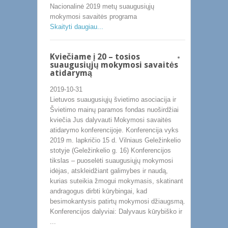
Nacionalinė 2019 metų suaugusiųjų
mokymosi savaitės programa
Skaityti daugiau...
Kviečiame į 20 – tosios
suaugusiųjų mokymosi savaitės
atidarymą
2019-10-31
Lietuvos suaugusiųjų švietimo asociacija ir
Švietimo mainų paramos fondas nuoširdžiai
kviečia Jus dalyvauti Mokymosi savaitės
atidarymo konferencijoje. Konferencija vyks
2019 m. lapkričio 15 d. Vilniaus Geležinkelio
stotyje (Geležinkelio g. 16) Konferencijos
tikslas – puoselėti suaugusiųjų mokymosi
idėjas, atskleidžiant galimybes ir naudą,
kurias suteikia žmogui mokymasis, skatinant
andragogus dirbti kūrybingai, kad
besimokantysis patirtų mokymosi džiaugsmą.
Konferencijos dalyviai: Dalyvaus kūrybiško ir
...