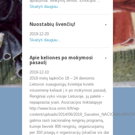
aprašymai. Mokymų temos: Emocijos ...
Skaityti daugiau...
Nuostabių švenčių!
2019-12-20
Skaityti daugiau...
Apie keliones po mokymosi
pasaulį
2019-12-10
2019 metų lapkričio 18 – 24 dienomis
Lietuvos suaugusiųjų švietėjai kvietė
visuomenę keliauti į ir po mokymosi pasaulį.
Renginiai vyko visoje Lietuvoje, jų paletė –
nepaprastai įvairi. Asociacijos tinklalapyje
http://www.lssa.smm.lt/lt/wp-
content/uploads/2014/06/2019_Savaites_NACIONALIN%
galima rasti nacionalinę renginių programą,
kurioje beveik 800 renginių, organizuojamų
per 350 įstaigų ir organizacijų (skaičiai vis dar