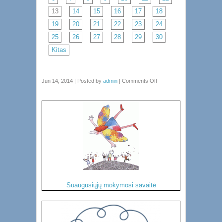
13
14
15
16
17
18
19
20
21
22
23
24
25
26
27
28
29
30
Kitas
Jun 14, 2014 | Posted by
admin
|
Comments Off
Suaugusiųjų mokymosi savaitė