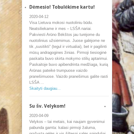
Dėmesio! Tobulėkime kartu!
2020-04-12
Visa Lietuva mokosi nuotoliniu būdu.
Neatsiliekame ir mes – LSŠA nariai.
Pakviesti Arūno Bėkštos jau turėjome du
nuotolinius užsiėmimus. Juose galėjome ne
tik „susitikti“ (tegul ir virtualiai), bet ir pagilinti
mūsų andragogines žinias. Pirmoji tiesioginė
paskaita buvo skirta mokymo stilių aptarimui.
Paskaitoje buvo apibendrinta medžiaga, kurią
Arūnas pateikė trumpuose vaizdo
pranešimuose. Vaizdo pranešimus galite rasti
LSŠA ...
Skaityti daugiau...
Su šv. Velykom!
2020-04-09
Velykos – tai metais, kai naujam gyvenimui
pabunda gamta: kalasi pirmoji žaluma,
pražysta gėlės ir vis šiltesni salės spinduliai