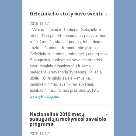
Geležinkelio stoty buvo šventė
2019-11-17
Vilnius. Lapkričio 15 diena. Geležinkelio
stotis. Nuo pat ryto neįprastas pagyvėjimas.
Vieni žmonės skuba į peroną, kiti – dairosi
kažko ieškodami. Ir randa: prie įėjimo į
Geležinkelio stoties konferencijų centrą stovi
Suaugusiųjų mokymosi savaitės stendas,
švyti renginio organizatorių ir jiems
padedančių savanorių šypsenos. Kviečia
užeiti…O renginio salėje – muzika,
pasisveikinimai, susitikimo šūksniai,
apsikabinimai… Šitaip prasidėjo 2019 ...
Skaityti daugiau...
Nacionalinė 2019 metų
suaugusiųjų mokymosi savaitės
programa
2019-11-17