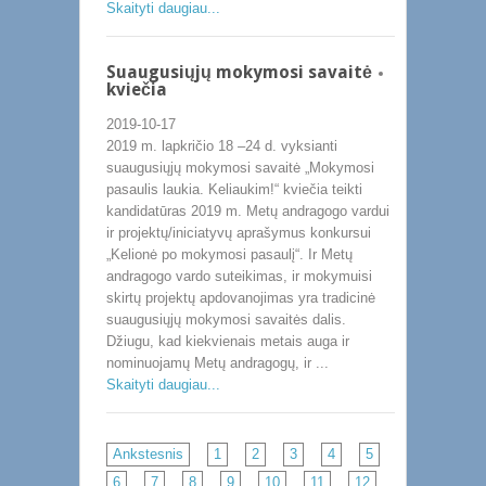
Skaityti daugiau...
Suaugusiųjų mokymosi savaitė
kviečia
2019-10-17
2019 m. lapkričio 18 –24 d. vyksianti
suaugusiųjų mokymosi savaitė „Mokymosi
pasaulis laukia. Keliaukim!“ kviečia teikti
kandidatūras 2019 m. Metų andragogo vardui
ir projektų/iniciatyvų aprašymus konkursui
„Kelionė po mokymosi pasaulį“. Ir Metų
andragogo vardo suteikimas, ir mokymuisi
skirtų projektų apdovanojimas yra tradicinė
suaugusiųjų mokymosi savaitės dalis.
Džiugu, kad kiekvienais metais auga ir
nominuojamų Metų andragogų, ir ...
Skaityti daugiau...
Ankstesnis
1
2
3
4
5
6
7
8
9
10
11
12