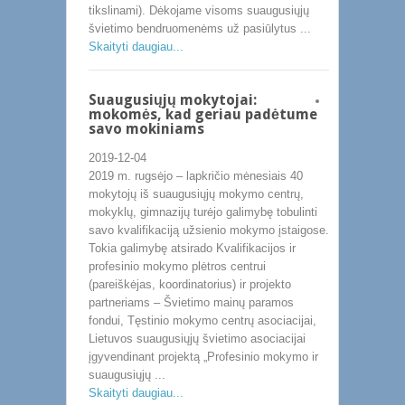
tikslinami). Dėkojame visoms suaugusiųjų
švietimo bendruomenėms už pasiūlytus ...
Skaityti daugiau...
Suaugusiųjų mokytojai:
mokomės, kad geriau padėtume
savo mokiniams
2019-12-04
2019 m. rugsėjo – lapkričio mėnesiais 40
mokytojų iš suaugusiųjų mokymo centrų,
mokyklų, gimnazijų turėjo galimybę tobulinti
savo kvalifikaciją užsienio mokymo įstaigose.
Tokia galimybę atsirado Kvalifikacijos ir
profesinio mokymo plėtros centrui
(pareiškėjas, koordinatorius) ir projekto
partneriams – Švietimo mainų paramos
fondui, Tęstinio mokymo centrų asociacijai,
Lietuvos suaugusiųjų švietimo asociacijai
įgyvendinant projektą „Profesinio mokymo ir
suaugusiųjų ...
Skaityti daugiau...