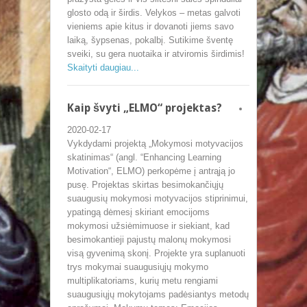
glosto odą ir širdis. Velykos – metas galvoti
vieniems apie kitus ir dovanoti jiems savo
laiką, šypsenas, pokalbį. Sutikime šventę
sveiki, su gera nuotaika ir atviromis širdimis!
Skaityti daugiau...
Kaip švyti „ELMO“ projektas?
2020-02-17
Vykdydami projektą „Mokymosi motyvacijos
skatinimas“ (angl. “Enhancing Learning
Motivation“, ELMO) perkopėme į antrąją jo
pusę. Projektas skirtas besimokančiųjų
suaugusių mokymosi motyvacijos stiprinimui,
ypatingą dėmesį skiriant emocijoms
mokymosi užsiėmimuose ir siekiant, kad
besimokantieji pajustų malonų mokymosi
visą gyvenimą skonį. Projekte yra suplanuoti
trys mokymai suaugusiųjų mokymo
multiplikatoriams, kurių metu rengiami
suaugusiųjų mokytojams padėsiantys metodų